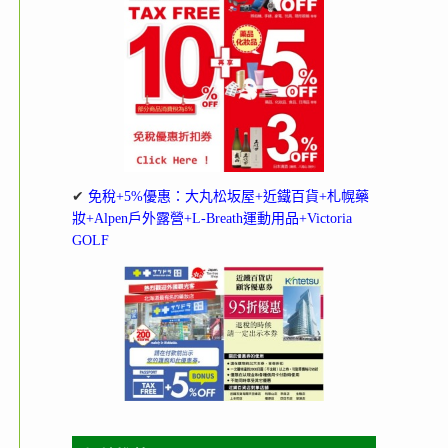
✔
免稅+5%優惠：大丸松坂屋+近鐵百貨+札幌藥
妝+Alpen戶外露營+L-Breath運動用品+Victoria
GOLF