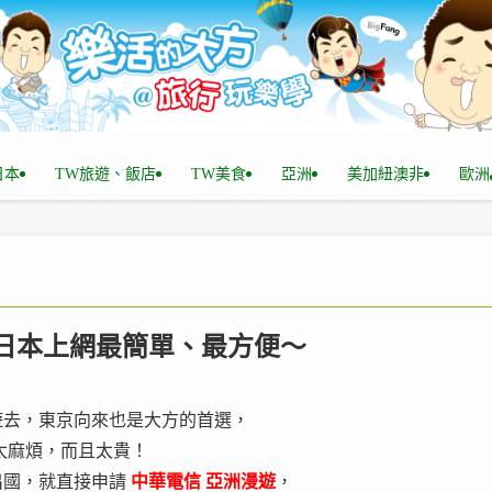
n日本
TW旅遊、飯店
TW美食
亞洲
美加紐澳非
歐洲
@ 日本上網最簡單、最方便～
遊去，東京向來也是大方的首選，
太麻煩，而且太貴！
出國，就直接申請
中華電信 亞洲漫遊
，