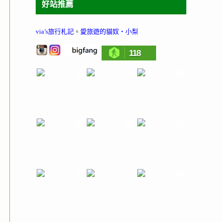
好站推薦
via’s旅行札記
。
愛旅遊的貓奴‧小梨
118