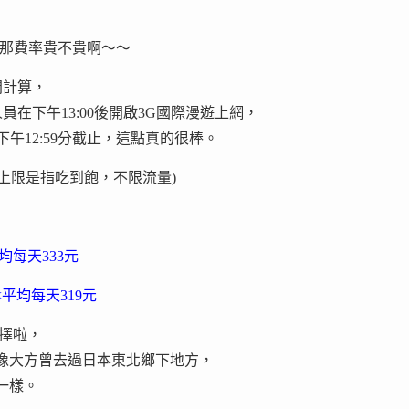
，那費率貴不貴啊～～
間計算，
在下午13:00後開啟3G國際漫遊上網，
午12:59分截止，這點真的很棒。
上限是指吃到飽，不限流量)
均每天333元
<平均每天319元
選擇啦，
強，像大方曾去過日本東北鄉下地方，
信一樣。