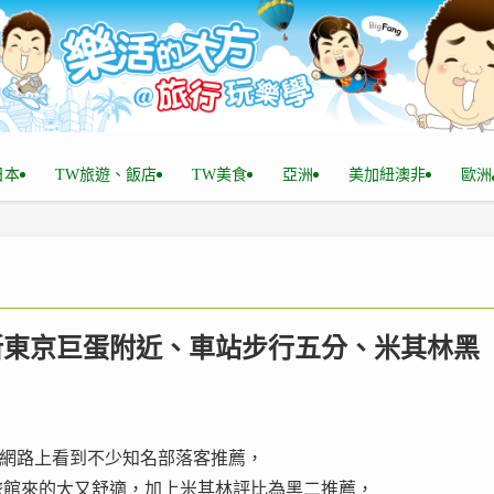
n日本
TW旅遊、飯店
TW美食
亞洲
美加紐澳非
歐洲
@ 新東京巨蛋附近、車站步行五分、米其林黑
網路上看到不少知名部落客推薦，
旅館來的大又舒適，加上米其林評比為黑二推薦，