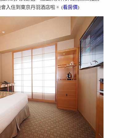
會入住到東京丹羽酒店啦。 (
看房價
)