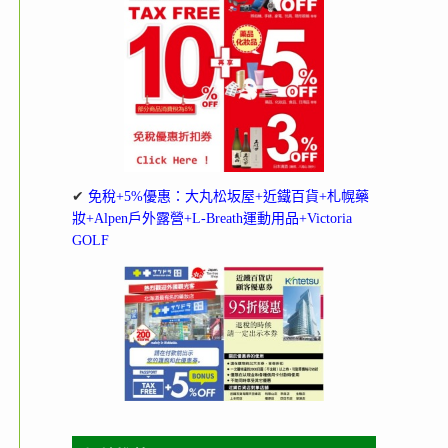
✔
免稅+5%優惠：大丸松坂屋+近鐵百貨+札幌藥
妝+Alpen戶外露營+L-Breath運動用品+Victoria
GOLF