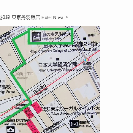
京丹羽飯店 Hotel Niwa 。