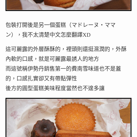
包裝打開後是另一個蛋糕（マドレーヌ・ママ
ン），我不太清楚中文怎麼翻譯XD
這可麗露的外層酥酥的，裡頭則還挺濕潤的，外酥
內軟的口感，就是可麗露最誘人的地方
而這號稱伊勢丹銷售第一的費南雪味道也不是蓋
的，口感扎實卻又有帶點彈性
後方的圓型蛋糕美味程度當然也不遑多讓