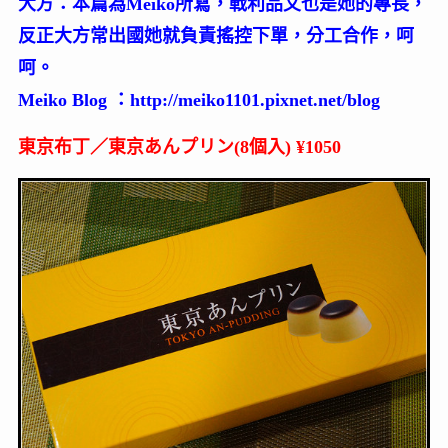
大方：本篇為Meiko所寫，戰利品文也是她的專長，
反正大方常出國她就負責搖控下單，分工合作，呵
呵。
Meiko Blog ：
http://meiko1101.pixnet.net/blog
東京布丁／東京あんプリン(8個入) ¥1050