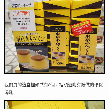
我們買的這盒裡頭共有8個，裡頭還附有紙做的環保
湯匙