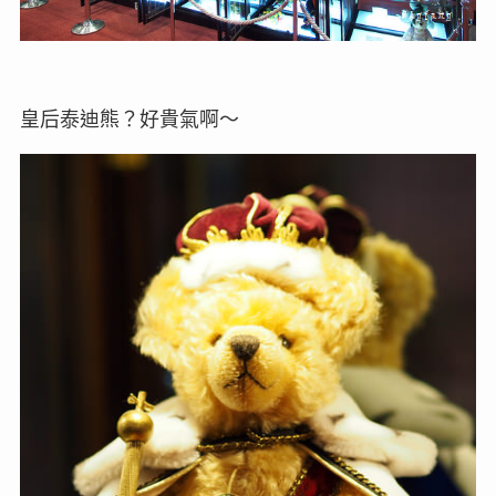
皇后泰迪熊？好貴氣啊～