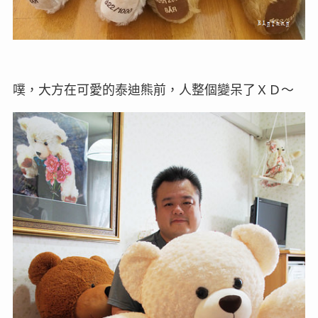
噗，大方在可愛的泰迪熊前，人整個變呆了ＸＤ～