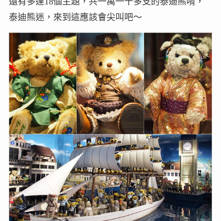
還有多達18個主題，共一萬一千多支的泰迪熊唷，
泰迪熊迷，來到這應該會尖叫吧～