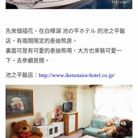
先來個插花，在白樺湖 池の平ホテル 的池之平飯
店，有兩間限定的泰迪熊房，
裏面可是有可愛的泰迪熊唷，大方也來裝可愛一
下，去參觀房間。
池之平飯店：
http://www.ikenotaira-hotel.co.jp/