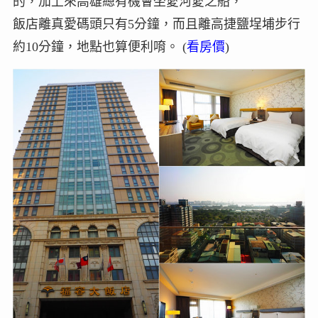
的，加上來高雄總有機會坐愛河愛之船，
飯店離真愛碼頭只有5分鐘，而且離高捷鹽埕埔步行
約10分鐘，地點也算便利唷。 (
看房價
)