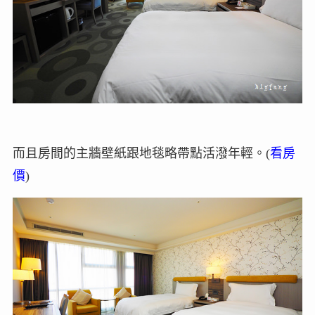
而且房間的主牆壁紙跟地毯略帶點活潑年輕。(
看房
價
)