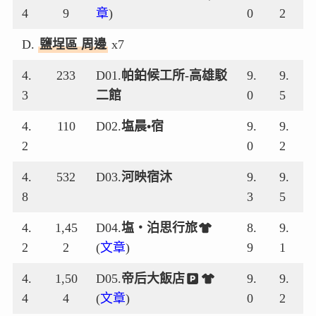
4
9
章
)
0
2
D.
鹽埕區 周邊
x7
4.
233
D01.
帕鉑候工所-高雄駁
9.
9.
3
二館
0
5
4.
110
D02.
塩晨•宿
9.
9.
2
0
2
4.
532
D03.
河映宿沐
9.
9.
8
3
5
4.
1,45
D04.
塩‧泊思行旅
8.
9.
2
2
(
文章
)
9
1
4.
1,50
D05.
帝后大飯店
9.
9.
4
4
(
文章
)
0
2