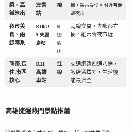
乘、高
左營
線
構，轉乘最快。附近有瑞
鐵進出
站
豐夜市
夜市美
兩線交會，去哪都方
R10/O
紅
食、兩
便。離六合夜市近
5 美麗
線/
線轉乘
島站
橘
線
商務.長
R11
紅
交通網路四通八達，
住.市區
高雄
線
飯店選擇多，生活機
核心
車站
能最齊全
高雄捷運熱門景點推薦