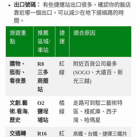
出口號碼：
有些捷運站出口很多，確認你的飯店
靠近哪一個出口，可以減少在地下道繞路的時
間。
旅遊重
推薦
捷
適合原因
點
區域/
運
車站
購物、
R8
紅
附近百貨公司最多
逛街、
三多
線
(SOGO、大遠百、新
看夜景
商圈
光三越)
站
文創.藝
O2
橘
走路可到駁二藝術特
術.看海.
鹽埕
線
區、棧貳庫、西子
歷史
埔站
灣、哈瑪星
交通轉
R16
紅
高鐵、台鐵、捷運三鐵共