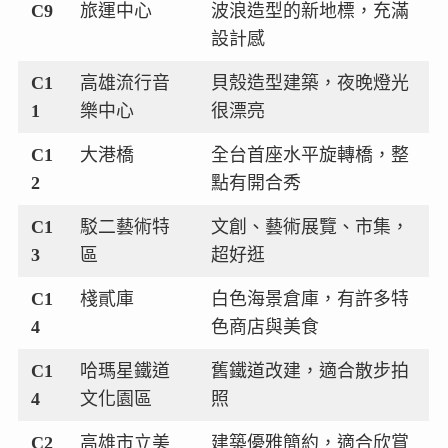
C9
旅運中心
波浪造型的新地標，充滿
設計感
C1
高雄流行音
貝殼造型建築，夜晚燈光
1
樂中心
很漂亮
C1
大港橋
全台首座水平旋轉橋，整
2
點有開合秀
C1
駁二藝術特
文創、藝術展覽、市集，
3
區
超好逛
C1
棧貳庫
白色海景倉庫，有許多特
4
色商店與美食
C1
哈瑪星鐵道
舊鐵道改建，適合散步拍
4
文化園區
照
C2
高雄市立美
建築優雅簡約，適合欣賞