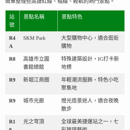
簡單整理些高捷紅線、橘線、輕軌的熱門景點。
站
景點名稱
景點特色
號
R4
SKM Park
大型購物中心，適合逛街
A
購物
R8
高雄市立圖
特殊建築設計，IG打卡新
書館總館
地標
R9
新堀江商圈
年輕潮流服飾、特色小吃
聚集地
R9
城市光廊
燈光造景迷人，適合夜晚
散步
R1
光之穹頂
全球最美捷運站之一，七
0
彩玻璃藝術