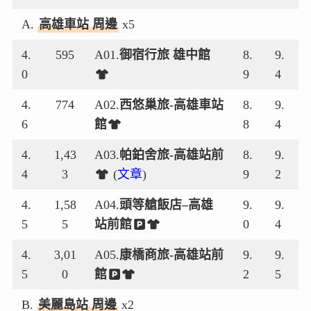
A.
高雄車站 周邊
x5
4.
595
A01.
御宿行旅 雄中館
8.
9.
0
9
4
4.
774
A02.
西悠巢旅-高雄車站
8.
9.
6
館
8
4
4.
1,43
A03.
帕鉑舍旅-高雄站前
8.
9.
4
3
(
文章
)
9
2
4.
1,58
A04.
頭等艙飯店
–
高雄
9.
9.
5
5
站前館
0
4
4.
3,01
A05.
康橋商旅-高雄站前
9.
9.
5
0
館
2
5
B.
美麗島站 周邊
x2