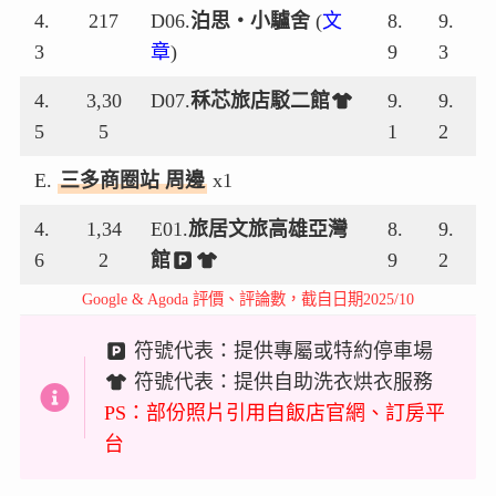
4.
217
D06.
泊思‧小驢舍
(
文
8.
9.
3
章
)
9
3
4.
3,30
D07.
秝芯旅店駁二館
9.
9.
5
5
1
2
E.
三多商圈站 周邊
x1
4.
1,34
E01.
旅居文旅高雄亞灣
8.
9.
6
2
館
9
2
Google & Agoda 評價、評論數，截自日期2025/10
符號代表：提供專屬或特約停車場
符號代表：提供自助洗衣烘衣服務
PS：部份照片引用自飯店官網、訂房平
台