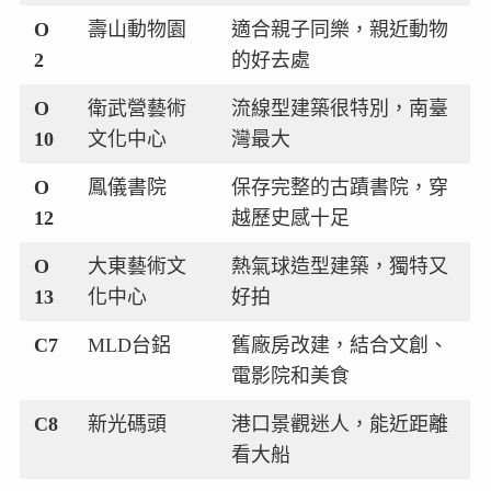
O
壽山動物園
適合親子同樂，親近動物
2
的好去處
O
衛武營藝術
流線型建築很特別，南臺
10
文化中心
灣最大
O
鳳儀書院
保存完整的古蹟書院，穿
12
越歷史感十足
O
大東藝術文
熱氣球造型建築，獨特又
13
化中心
好拍
C7
MLD台鋁
舊廠房改建，結合文創、
電影院和美食
C8
新光碼頭
港口景觀迷人，能近距離
看大船