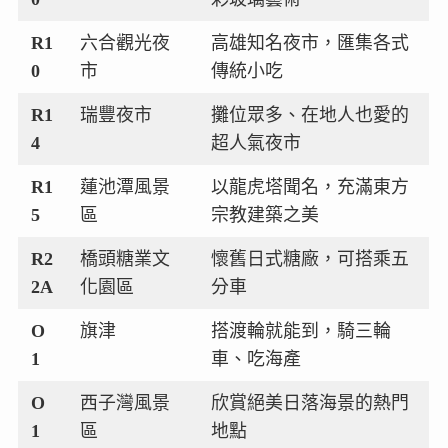
R1
六合觀光夜
高雄知名夜市，匯集各式
0
市
傳統小吃
R1
瑞豐夜市
攤位眾多、在地人也愛的
4
超人氣夜市
R1
蓮池潭風景
以龍虎塔聞名，充滿東方
5
區
宗教建築之美
R2
橋頭糖業文
懷舊日式糖廠，可搭乘五
2A
化園區
分車
O
旗津
搭渡輪就能到，騎三輪
1
車、吃海產
O
西子灣風景
欣賞絕美日落海景的熱門
1
區
地點