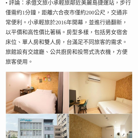
• 評論：承億文旅小承輕旅鄰近美麗島捷運站，步行
僅需約1分鐘，距離六合夜市僅約200公尺，交通非
常便利。小承輕旅於2016年開幕，並進行過翻新，
以平價和高性價比著稱。房型多樣，包括男女宿舍
床位、單人房和雙人房，台滿足不同旅客的需求。
旅館設有交誼廳、公共廚房和投幣式洗衣機，方便
旅客使用。