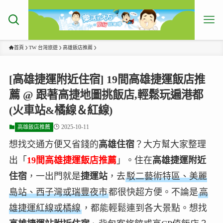
首頁
TW 台灣旅遊
高雄飯店推薦
[高雄捷運附近住宿] 19間高雄捷運飯店推
薦 @ 跟著高捷地圖挑飯店,輕鬆玩遍港都
(火車站&橘線＆紅線)
2025-10-11
高雄飯店推薦
想找交通方便又省錢的
高雄住宿
？大方幫大家整理
出「
19間高雄捷運飯店推薦
」。住在
高雄捷運附近
住宿
，一出門就是
捷運站
，去
駁二藝術特區、美麗
島站、西子灣或瑞豐夜市
都很快超方便。不論是
高
雄捷運紅線或橘線
，都能輕鬆連到各大景點。想找