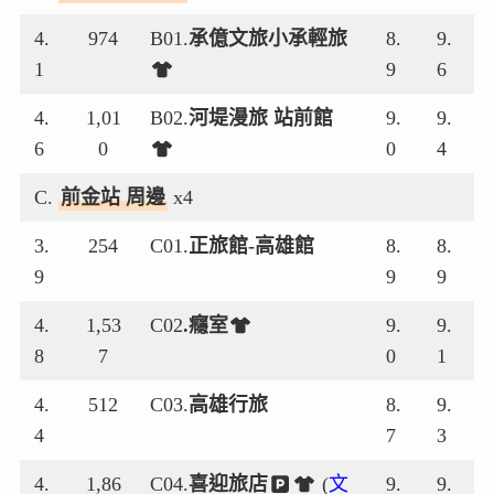
4.
974
B01.
承億文旅小承輕旅
8.
9.
1
9
6
4.
1,01
B02.
河堤漫旅 站前館
9.
9.
6
0
0
4
C.
前金站 周邊
x4
3.
254
C01.
正旅館-高雄館
8.
8.
9
9
9
4.
1,53
C02
.癮室
9.
9.
8
7
0
1
4.
512
C03.
高雄行旅
8.
9.
4
7
3
4.
1,86
C04.
喜迎旅店
(
文
9.
9.