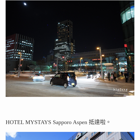
HOTEL MYSTAYS Sapporo Aspen 抵達啦。