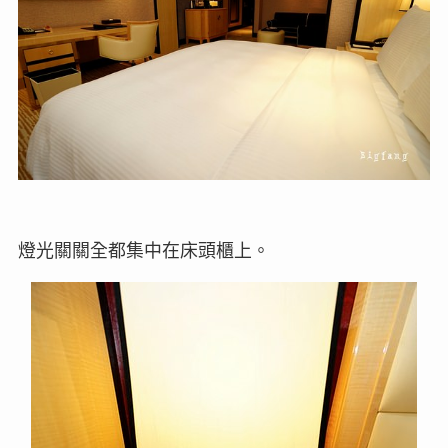
燈光關關全都集中在床頭櫃上。