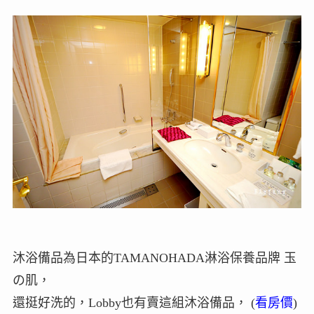
沐浴備品為日本的TAMANOHADA淋浴保養品牌 玉
の肌，
還挺好洗的，Lobby也有賣這組沐浴備品， (
看房價
)