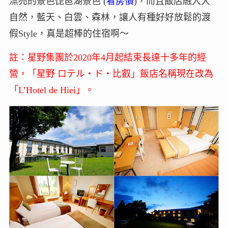
漂亮的景色琵琶湖景色 (
看房價
)，而且飯店融入大
自然，藍天、白雲、森林，讓人有種好好放鬆的渡
假Style，真是超棒的住宿啊～
註：星野集團於2020年4月起結束長達十多年的經
營，「星野 ロテル・ド・比叡」飯店名稱現在改為
「L’Hotel de Hiei」。