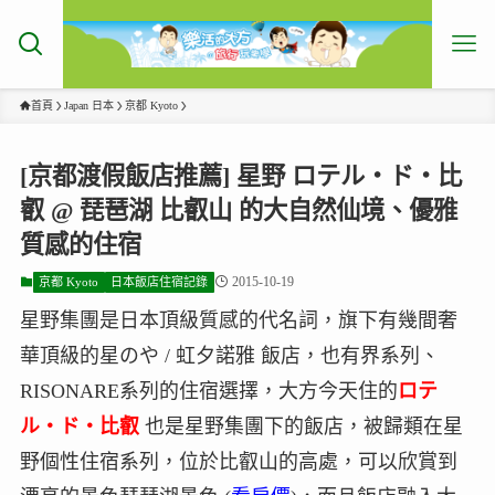
首頁
Japan 日本
京都 Kyoto
[京都渡假飯店推薦] 星野 ロテル・ド・比
叡 @ 琵琶湖 比叡山 的大自然仙境、優雅
質感的住宿
2015-10-19
京都 Kyoto
日本飯店住宿記錄
星野集團是日本頂級質感的代名詞，旗下有幾間奢
華頂級的星のや / 虹夕諾雅 飯店，也有界系列、
RISONARE系列的住宿選擇，大方今天住的
ロテ
ル・ド・比叡
也是星野集團下的飯店，被歸類在星
野個性住宿系列，位於比叡山的高處，可以欣賞到