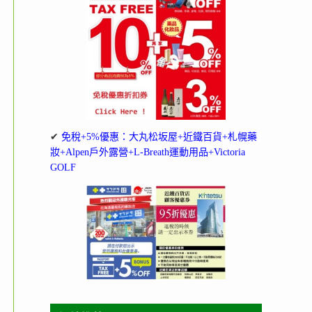
✔
免稅+5%優惠：大丸松坂屋+近鐵百貨+札幌藥
妝+Alpen戶外露營+L-Breath運動用品+Victoria
GOLF