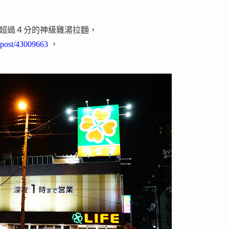
g 超過４分的神級雞湯拉麵，
/post/43009663
，