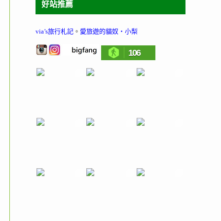
好站推薦
via’s旅行札記
。
愛旅遊的貓奴‧小梨
106