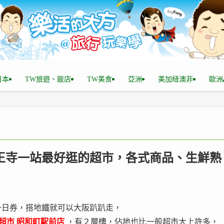
n日本
TW旅遊、飯店
TW美食
亞洲
美加紐澳非
歐洲
@ 天王寺一站最好逛的超市，各式商品、生鮮熟
一日券，搭地鐵就可以大阪趴趴走，
E超市 昭和町駅前店
，有２層樓，佔地也比一般超市大上許多，