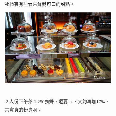
冰櫃裏有些看來鮮艷可口的甜點。
２人份下午茶 1,250泰銖，還要++，大約再加17%，
其實真的粉貴啊。