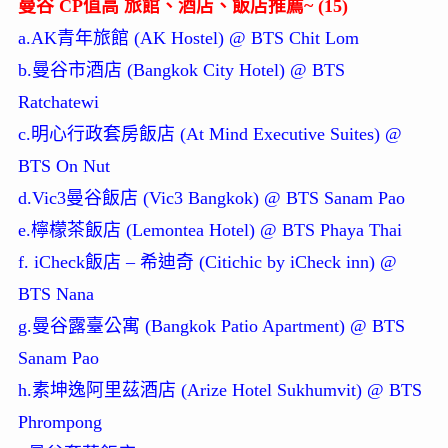
曼谷 CP值高 旅館、酒店、飯店推薦~ (15)
a.AK青年旅館 (AK Hostel) @ BTS Chit Lom
b.曼谷市酒店 (Bangkok City Hotel) @ BTS
Ratchatewi
c.明心行政套房飯店 (At Mind Executive Suites) @
BTS On Nut
d.Vic3曼谷飯店 (Vic3 Bangkok) @ BTS Sanam Pao
e.檸檬茶飯店 (Lemontea Hotel) @ BTS Phaya Thai
f. iCheck飯店 – 希迪奇 (Citichic by iCheck inn) @
BTS Nana
g.曼谷露臺公寓 (Bangkok Patio Apartment) @ BTS
Sanam Pao
h.素坤逸阿里茲酒店 (Arize Hotel Sukhumvit) @ BTS
Phrompong