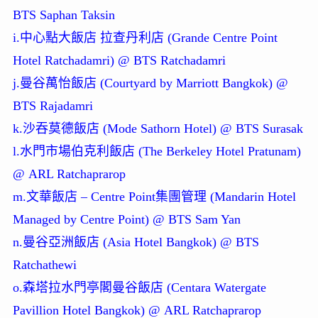
BTS Saphan Taksin
i.中心點大飯店 拉查丹利店 (Grande Centre Point
Hotel Ratchadamri) @ BTS Ratchadamri
j.曼谷萬怡飯店 (Courtyard by Marriott Bangkok) @
BTS Rajadamri
k.沙吞莫德飯店 (Mode Sathorn Hotel) @ BTS Surasak
l.水門市場伯克利飯店 (The Berkeley Hotel Pratunam)
@ ARL Ratchaprarop
m.文華飯店 – Centre Point集團管理 (Mandarin Hotel
Managed by Centre Point) @ BTS Sam Yan
n.曼谷亞洲飯店 (Asia Hotel Bangkok) @ BTS
Ratchathewi
o.森塔拉水門亭閣曼谷飯店 (Centara Watergate
Pavillion Hotel Bangkok) @ ARL Ratchaprarop