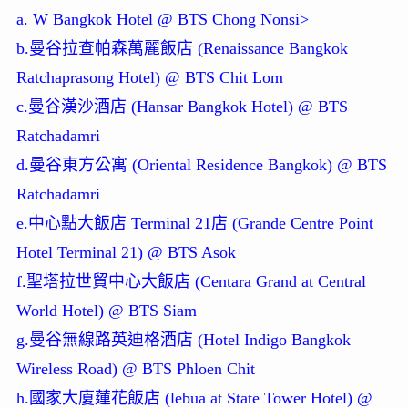
a. W Bangkok Hotel @ BTS Chong Nonsi>
b.曼谷拉查帕森萬麗飯店 (Renaissance Bangkok
Ratchaprasong Hotel) @ BTS Chit Lom
c.曼谷漢沙酒店 (Hansar Bangkok Hotel) @ BTS
Ratchadamri
d.曼谷東方公寓 (Oriental Residence Bangkok) @ BTS
Ratchadamri
e.中心點大飯店 Terminal 21店 (Grande Centre Point
Hotel Terminal 21) @ BTS Asok
f.聖塔拉世貿中心大飯店 (Centara Grand at Central
World Hotel) @ BTS Siam
g.曼谷無線路英迪格酒店 (Hotel Indigo Bangkok
Wireless Road) @ BTS Phloen Chit
h.國家大廈蓮花飯店 (lebua at State Tower Hotel) @