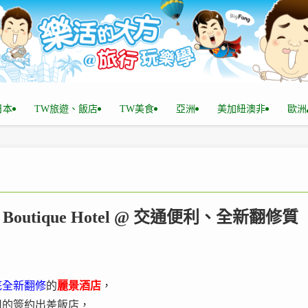
n日本
TW旅遊、飯店
TW美食
亞洲
美加紐澳非
歐洲
Boutique Hotel @ 交通便利、全新翻修質
年底全新翻修
的
麗景酒店
，
司的簽約出差飯店，