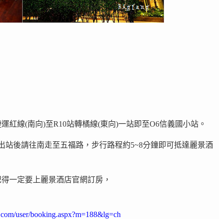
紅線(南向)至R10站轉橘線(東向)一站即至O6信義國小站。
出站後請往南走至五福路，步行路程約5~8分鐘即可抵達麗景酒
記得一定要上麗景酒店官網訂房，
ap.com/user/booking.aspx?m=188&lg=ch