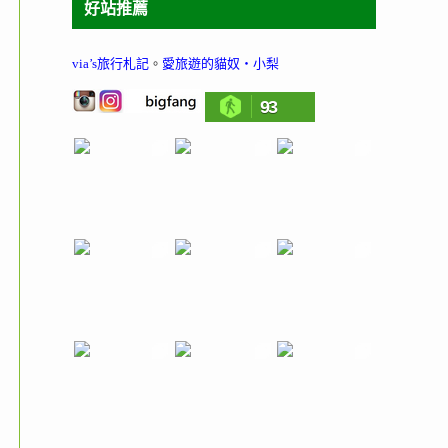
好站推薦
via’s旅行札記
。
愛旅遊的貓奴‧小梨
93