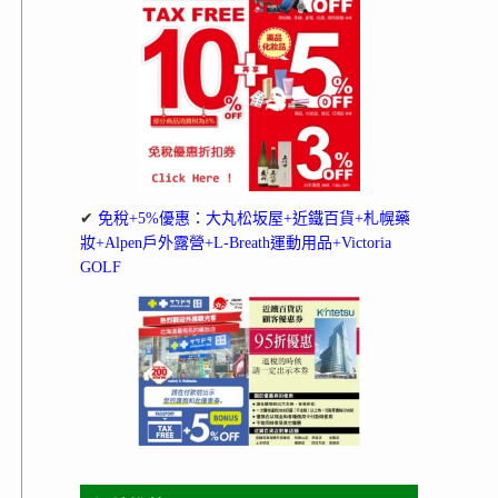
✔
免稅+5%優惠：大丸松坂屋+近鐵百貨+札幌藥
妝+Alpen戶外露營+L-Breath運動用品+Victoria
GOLF