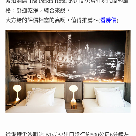
紫珀酒店 The Perkin Hotel 的房間也富有現代簡約風
格，舒適乾淨，綜合來說，
大方給的評價相當的高啊，值得推薦～(
看房價
)
從港鐵尖沙咀站 B1或B2出口步行約500公尺6分鐘左