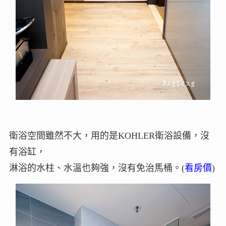
衛浴空間雖然不大，用的是KOHLER衛浴設備，沒
有浴缸，
淋浴的水柱、水溫也夠強，沒有免治馬桶。(
看房價
)