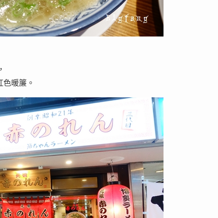
，
紅色暖簾。