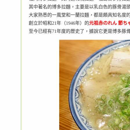
其中著名的博多拉麵，主要是以乳白色的豚骨湯
大家熟悉的一風堂和一蘭拉麵，都是頗具知名度
創立於昭和21年（1946年）的
元祖赤のれん 節ち
至今已經有71年度的歷史了，據說它更是博多豚