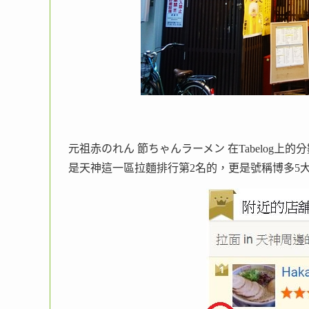
元祖赤のれん 節ちゃんラーメン 在Tabelog上的分
是天神這一區拉麵排行第2名的，更是號稱博多5