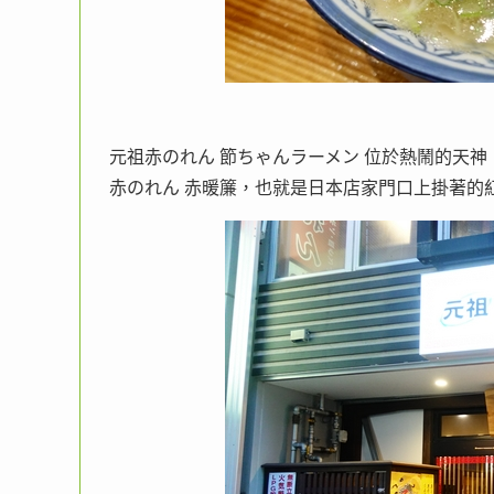
元祖赤のれん 節ちゃんラーメン 位於熱鬧的天神
赤のれん 赤暖簾，也就是日本店家門口上掛著的