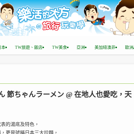
n日本
TW旅遊、飯店
TW美食
亞洲
美加紐澳非
歐洲
ん 節ちゃんラーメン @ 在地人也愛吃，天
代表的湯底及特色，
麵，更是號稱日本三大拉麵，