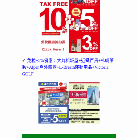
✔
免稅+5%優惠：大丸松坂屋+近鐵百貨+札幌藥
妝+Alpen戶外露營+L-Breath運動用品+Victoria
GOLF