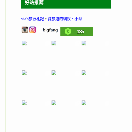
好站推薦
via’s旅行札記
。
愛旅遊的貓奴‧小梨
135