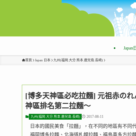
Japa
首頁
Japan 日本
九州(福岡.大分.熊本.鹿兒島.長崎)
[博多天神區必吃拉麵] 元祖赤のれ
神區排名第二拉麵～
2017-08-11
九州(福岡.大分.熊本.鹿兒島.長崎)
日本的國民美食「拉麵」，在不同的地區有不同
福岡博多拉麵、北海道札幌拉麵、福島喜多方拉