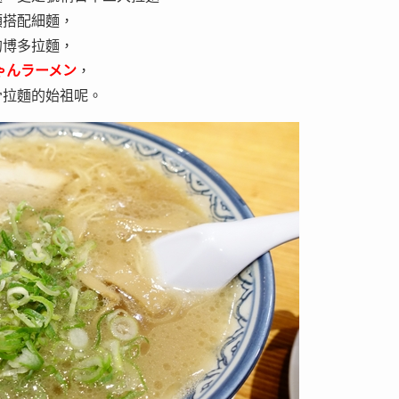
頭搭配細麵，
的博多拉麵，
ゃんラーメン
，
骨拉麵的始祖呢。