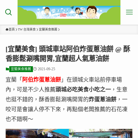
首頁
TW 台灣美食
宜蘭美食推薦
[宜蘭美食] 頭城車站阿伯炸蛋蔥油餅 @ 酥
香膨鬆涮嘴開胃,宜蘭超人氣蔥油餅
2021-09-25
宜蘭美食推薦
宜蘭「
阿伯炸蛋蔥油餅
」在頭城火車站前停車場
內，可是不少人推薦
頭城必吃美食小吃之一
，生意
也挺不錯的，酥香膨鬆涮嘴開胃的
炸蛋蔥油餅
，一
咬可是會讓人停不下來，再點個老闆推薦的石花凍
也不錯啊～