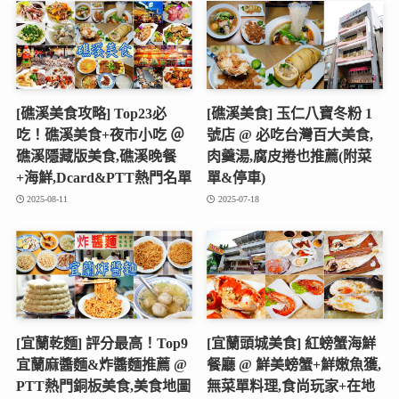
[礁溪美食攻略] Top23必
[礁溪美食] 玉仁八寶冬粉 1
吃！礁溪美食+夜市小吃 ＠
號店 @ 必吃台灣百大美食,
礁溪隱藏版美食,礁溪晚餐
肉羹湯,腐皮捲也推薦(附菜
+海鮮,Dcard&PTT熱門名單
單&停車)
2025-08-11
2025-07-18
[宜蘭乾麵] 評分最高！Top9
[宜蘭頭城美食] 紅螃蟹海鮮
宜蘭麻醬麵&炸醬麵推薦 @
餐廳 @ 鮮美螃蟹+鮮嫩魚獲,
PTT熱門銅板美食,美食地圖
無菜單料理,食尚玩家+在地