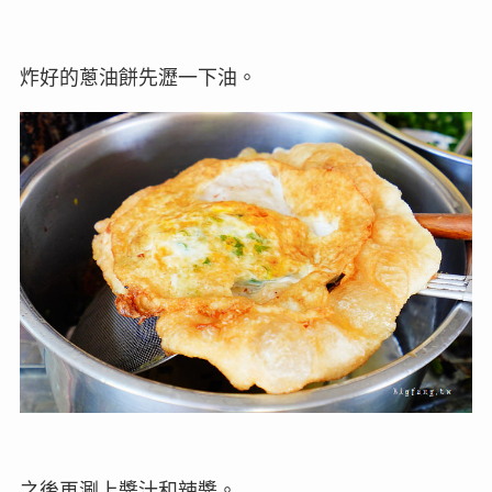
炸好的蔥油餅先瀝一下油。
之後再涮上醬汁和辣醬。