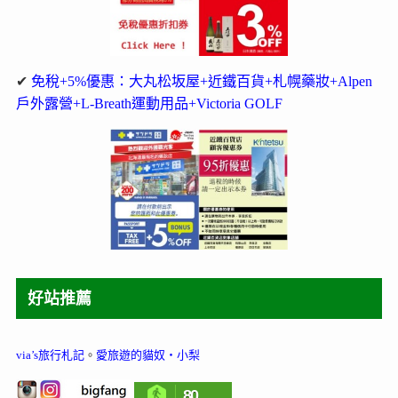
✔
免稅+5%優惠：大丸松坂屋+近鐵百貨+札幌藥妝+Alpen
戶外露營+L-Breath運動用品+Victoria GOLF
好站推薦
via’s旅行札記
。
愛旅遊的貓奴‧小梨
80