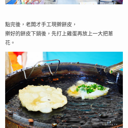
點完後，老闆才手工現擀餅皮，
擀好的餅皮下鍋後，先打上雞蛋再放上一大把蔥
花。