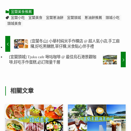
宜蘭美食推薦
宜蘭小吃
宜蘭美食
宜蘭蔥油餅
宜蘭頭城
蔥油餅推薦
頭城小吃
頭城美食
[宜蘭冬山] 小華村純米手作粿店 @ 超人氣小店,手工麻
糬,好吃黑糖糕,草仔粿,米食點心伴手禮
[宜蘭頭城] Tjuku cafe 啾咕咖啡 @ 最佳烏石港景觀咖
啡,好吃手作蛋糕,必訂限量千層
相關文章