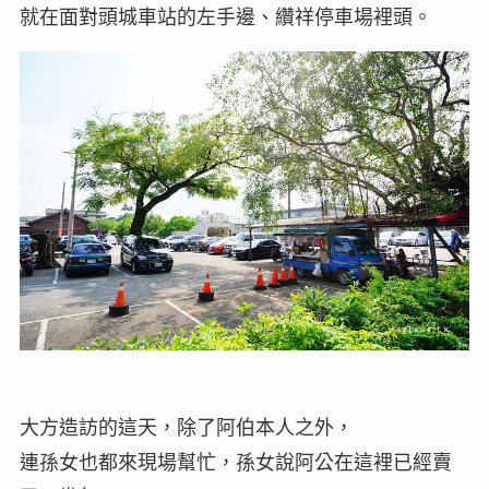
就在面對頭城車站的左手邊、纘祥停車場裡頭。
大方造訪的這天，除了阿伯本人之外，
連孫女也都來現場幫忙，孫女說阿公在這裡已經賣