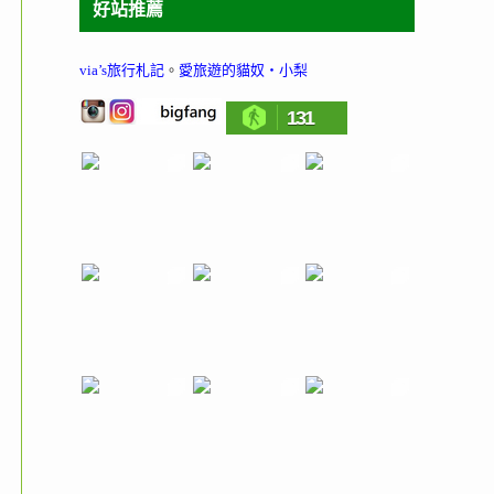
好站推薦
via’s旅行札記
。
愛旅遊的貓奴‧小梨
131