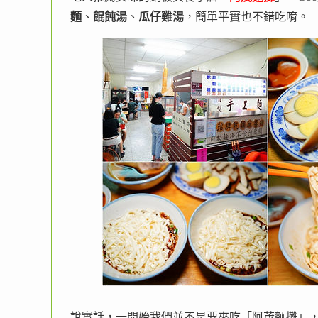
麵
、
餛飩湯
、
瓜仔雞湯
，簡單平實也不錯吃唷。
說實話，一開始我們並不是要來吃「阿茂麵攤」