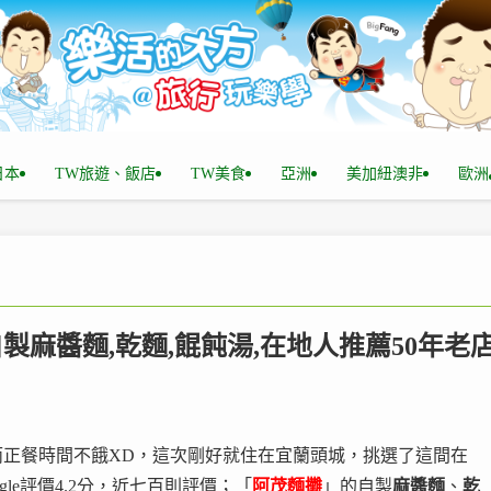
n日本
TW旅遊、飯店
TW美食
亞洲
美加紐澳非
歐洲
自製麻醬麵,乾麵,餛飩湯,在地人推薦50年老
正餐時間不餓XD，這次剛好就住在宜蘭頭城，挑選了這間在
ogle評價4.2分，近七百則評價；「
阿茂麵攤
」的自製
麻醬麵
、
乾