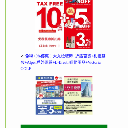
✔
免稅+5%優惠：大丸松坂屋+近鐵百貨+札幌藥
妝+Alpen戶外露營+L-Breath運動用品+Victoria
GOLF