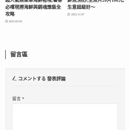
超人氣無菜單海鮮秘境,饕客
鮮魚,熱炒,生魚片20片100元,
必嚐現撈海鮮與銷魂燉飯全
生意超級好～
攻略
2022-11-07
2025-03-03
留言區
コメントする
發表評論
留言
*