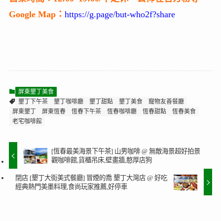
Google Map：
https://g.page/but-who2f?share
屏東墾丁美食
墾丁下午茶
墾丁咖啡廳
墾丁甜點
墾丁美食
寵物友善餐廳
屏東墾丁
屏東恆春
恆春下午茶
恆春咖啡廳
恆春甜點
恆春美食
老宅咖啡館
[恆春最美海景下午茶] 山男咖啡 @ 無敵海景超好拍景
觀咖啡館,貨櫃吊床,壁畫牆,憨厚店狗
閉店 [墾丁大街美式餐廳] 冒煙的喬 墾丁大灣店 @ 好吃
經典熱門美墨料理,食尚玩家推薦,好停車