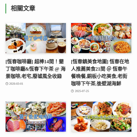
相關文章
[恆春咖啡廳] 超棒14間！墾
[恆春鎮美食地圖] 恆春在地
丁咖啡廳&恆春下午茶 @ 海
人推薦美食21間 ＠ 恆春午
景咖啡,老宅,廢墟風全收錄
餐晚餐,銅板小吃美食,老街
咖啡下午茶,後壁湖海鮮
2026-03-01
2025-07-25