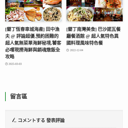
[墾丁恆春車城海產] 田中漁
[墾丁南灣美食] 巴沙諾瓦餐
夫 @ 評論超優,預約困難的
廳餐酒館 @ 超人氣特色異
超人氣無菜單海鮮秘境,饕客
國料理風味特色餐
必嚐現撈海鮮與銷魂燉飯全
2022-12-04
攻略
2025-03-03
留言區
コメントする
發表評論