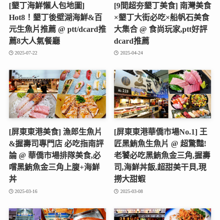
[墾丁海鮮懶人包地圖]
[9間超夯墾丁美食] 南灣美食
Hot8！墾丁後壁湖海鮮&百
×墾丁大街必吃×船帆石美食
元生魚片推薦 @ ptt/dcard推
大集合 @ 食尚玩家,ptt好評
薦8大人氣餐廳
dcard推薦
2025-07-22
2025-04-24
[屏東東港美食] 漁郎生魚片
[屏東東港華僑市場No.1] 王
&握壽司專門店 必吃指南評
匠黑鮪魚生魚片 @ 超驚豔!
論 @ 華僑市場排隊美食,必
老饕必吃黑鮪魚金三角,握壽
嚐黑鮪魚金三角上腹+海鮮
司,海鮮丼飯,超甜美干貝,現
丼
撈大甜蝦
2025-03-16
2025-03-08