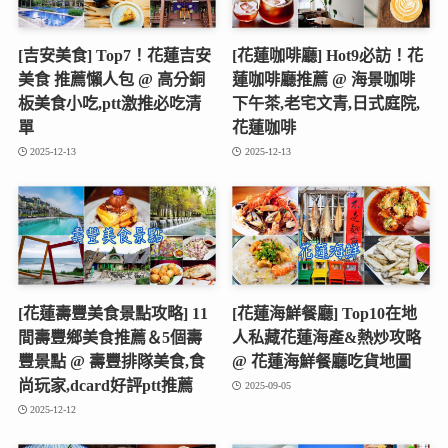
[吉安美食] Top7！花蓮吉安
[花蓮咖啡廳] Hot9必訪！花
美食 推薦懶人包 @ 高分銅
蓮咖啡廳推薦 @ 海景咖啡
板美食小吃,ptt激推必吃清
下午茶,老宅文青,日式庭院,
單
花蓮咖啡
2025-12-13
2025-12-13
[花蓮壽豐美食景點攻略] 11
[花蓮海鮮餐廳] Top10在地
間壽豐鄉美食推薦＆5個壽
人私藏花蓮海產&熱炒攻略
豐景點 @ 壽豐排隊美食,食
@ 花蓮海鮮餐廳吃貨地圖
尚玩家,dcard好評ptt推薦
2025-09-05
2025-12-12