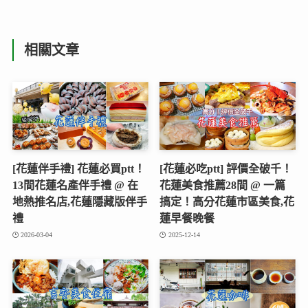
相關文章
[花蓮伴手禮] 花蓮必買ptt！
[花蓮必吃ptt] 評價全破千！
13間花蓮名產伴手禮 @ 在
花蓮美食推薦28間 @ 一篇
地熱推名店,花蓮隱藏版伴手
搞定！高分花蓮市區美食,花
禮
蓮早餐晚餐
2026-03-04
2025-12-14