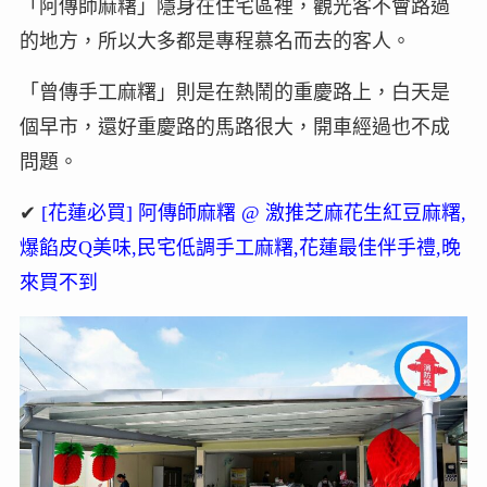
「阿傳師麻糬」隱身在住宅區裡，觀光客不會路過
的地方，所以大多都是專程慕名而去的客人。
「曾傳手工麻糬」則是在熱鬧的重慶路上，白天是
個早市，還好重慶路的馬路很大，開車經過也不成
問題。
✔
[花蓮必買] 阿傳師麻糬 @ 激推芝麻花生紅豆麻糬,
爆餡皮Q美味,民宅低調手工麻糬,花蓮最佳伴手禮,晚
來買不到