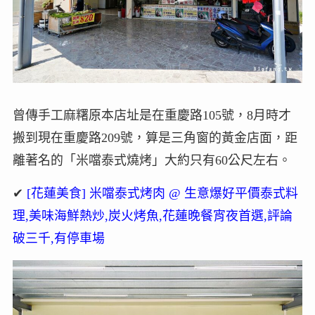
曾傳手工麻糬原本店址是在重慶路105號，8月時才
搬到現在重慶路209號，算是三角窗的黃金店面，距
離著名的「米噹泰式燒烤」大約只有60公尺左右。
✔
[花蓮美食] 米噹泰式烤肉 @ 生意爆好平價泰式料
理,美味海鮮熱炒,炭火烤魚,花蓮晚餐宵夜首選,評論
破三千,有停車場