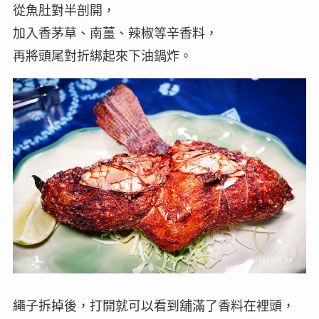
從魚肚對半剖開，
加入香茅草、南薑、辣椒等辛香料，
再將頭尾對折綁起來下油鍋炸。
繩子拆掉後，打開就可以看到舖滿了香料在裡頭，