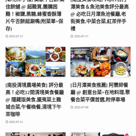
佳餅舖 @ 超難買,團購困
潭美食＆魚池美食評分最高
難！椒鹽,黑糖,蜂蜜香酥薄
@ 必吃日月潭魚池餐廳,老
片牛舌餅超涮嘴(附菜單+保
街美食,中菜合菜,紅茶伴手
存)
禮
2025-07-17
2025-07-17
[南投清境農場美食] 評分最
[日月潭美食推薦] 阿豐師餐
高！必吃12間清境美食餐廳
廳 @ 創意台菜+在地料理,聚
@ 隱藏版美食,擺夷菜土雞
餐合菜平價首選,附停車場
城合菜,午餐晚餐,清境下午
2025-07-09
茶咖啡
2025-07-11