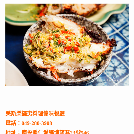
美斯樂擺夷料理傣味餐廳
電話：049-280-3908
地址：南投縣仁愛鄉博望巷23號546