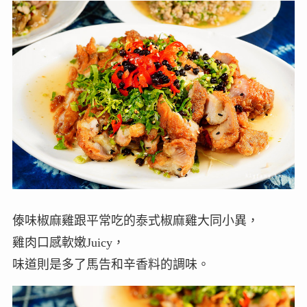
傣味椒麻雞跟平常吃的泰式椒麻雞大同小異，
雞肉口感軟嫩Juicy，
味道則是多了馬告和辛香料的調味。