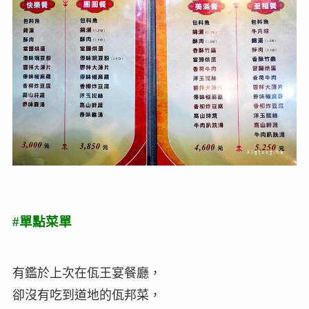
#單點菜單
有鑑於上次在佤王宴餐廳，
卻沒有吃到道地的佤邦菜，