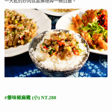
一大匙的炒肉就能解絕掉一碗白飯。
#傣味椒麻雞 (小) NT.280