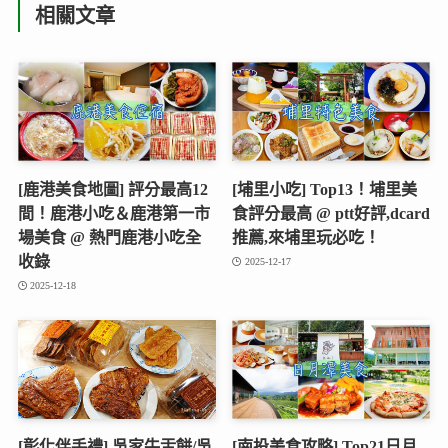
相關文章
[鹿港美食地圖] 評分最高12
[埔里小吃] Top13！埔里美
間！鹿港小吃＆鹿港第一市
食評分最高 @ ptt好評,dcard
場美食 @ 熱門鹿港小吃全
推薦,來埔里玩必吃！
收錄
2025-12-17
2025-12-18
[彰化伴手禮] 吳家牛舌餅/吳
[南投美食攻略] Top21日月