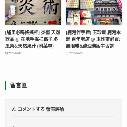
[埔里必喝搖搖杯] 炎術 天然
[鹿港伴手禮] 玉珍齋 鹿港本
飲品 @ 在地手搖扛霸子,冬
舖 百年老店 @ 玉珍齋必買:
瓜茶&天然果汁 (附菜單)
鳳眼糕&綠豆糕&牛舌餅
2025-06-12
2025-06-05
留言區
コメントする
發表評論