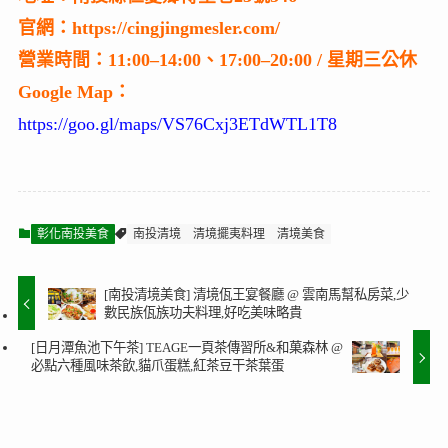
官網：https://cingjingmesler.com/
營業時間：11:00–14:00、17:00–20:00 / 星期三公休
Google Map：
https://goo.gl/maps/VS76Cxj3ETdWTL1T8
彰化南投美食
南投清境
清境擺夷料理
清境美食
[南投清境美食] 清境佤王宴餐廳 @ 雲南馬幫私房菜,少
數民族佤族功夫料理,好吃美味略貴
[日月潭魚池下午茶] TEAGE一頁茶傳習所&和菓森林 @
必點六種風味茶飲,貓爪蛋糕,紅茶豆干茶葉蛋