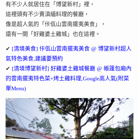
有不少人就居住在「博望新村」裡，
這裡頭有不少賣滇緬料理的餐廳，
像是超人氣的「佧佤山雲南擺夷美食」，
還有一間「好雞婆土雞城」也在這裡。
✔
[清境美食] 佧佤山雲南擺夷美食 @ 博望新村超人
氣特色美食,建議要預約
✔
[清境博望新村] 好雞婆土雞城餐廳 @ 帳篷包廂內
的雲南擺夷特色菜+烤土雞料理,Google高人氣(附菜
單Menu)