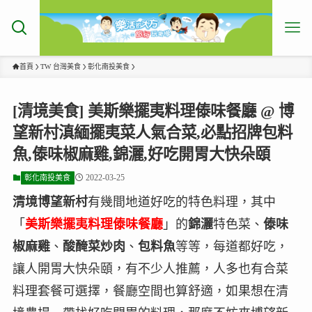
首頁
TW 台灣美食
彰化南投美食
[清境美食] 美斯樂擺夷料理傣味餐廳 @ 博
望新村滇緬擺夷菜人氣合菜,必點招牌包料
魚,傣味椒麻雞,錦灑,好吃開胃大快朵頤
2022-03-25
彰化南投美食
清境博望新村
有幾間地道好吃的特色料理，其中
「
美斯樂擺夷料理傣味餐廳
」的
錦灑
特色菜、
傣味
椒麻雞
、
酸醃菜炒肉
、
包料魚
等等，每道都好吃，
讓人開胃大快朵頤，有不少人推薦，人多也有合菜
料理套餐可選擇，餐廳空間也算舒適，如果想在清