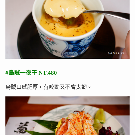
#烏賊一夜干 NT.480
烏賊口感肥厚，有咬勁又不會太韌。