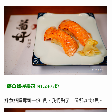
#鰈魚鰭握壽司 NT.240 /份
鰈魚鰭握壽司一份2貫，我們點了二份所以共4貫。