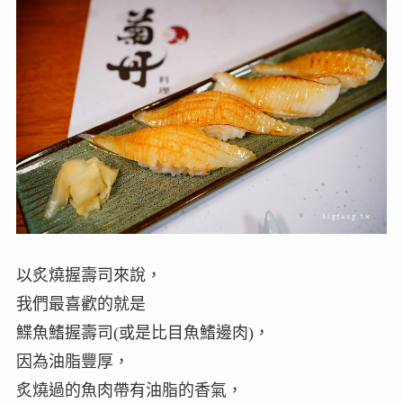
以炙燒握壽司來說，
我們最喜歡的就是
鰈魚鰭握壽司(或是比目魚鰭邊肉)，
因為油脂豐厚，
炙燒過的魚肉帶有油脂的香氣，