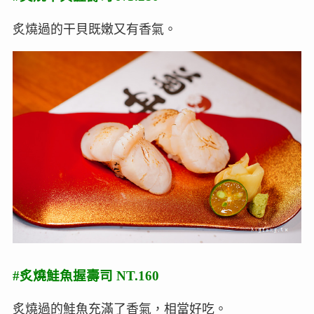
炙燒過的干貝既嫩又有香氣。
#炙燒鮭魚握壽司 NT.160
炙燒過的鮭魚充滿了香氣，相當好吃。