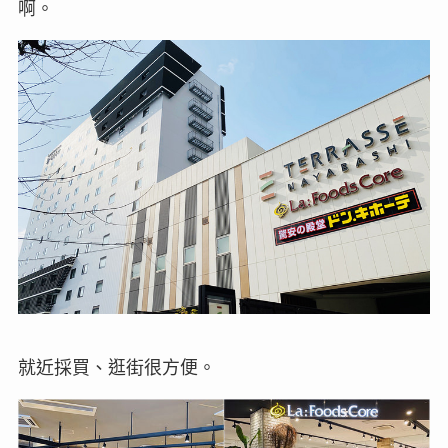
啊。
就近採買、逛街很方便。