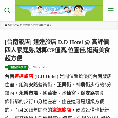
首頁
TW 台灣旅遊
台南飯店民宿
[台南飯店] 道達旅店 D.D Hotel @ 高評價
四人家庭房,划算CP值高,位置佳,逛街美食
超方便
2021-01-17
台南飯店民宿
台南
道達旅店
(
D.D Hotel
) 是間位置挺優的台南飯店
住宿，距
海安路
藝術街、
正興街
、
神農街
步行約5分
鐘內，
永樂市場
、
國華街
、
水仙宮
、
保安路
美食一
條街都約步行10分鐘左右，住在這可是超級方便
的，而且2018年開幕的
道達旅店
，硬體設備也挺新