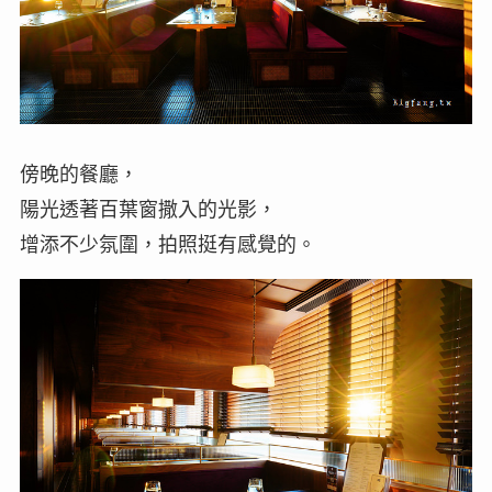
傍晚的餐廳，
陽光透著百葉窗撒入的光影，
增添不少氛圍，拍照挺有感覺的。