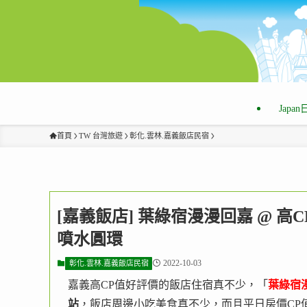
Japa
首頁
TW 台灣旅遊
彰化.雲林.嘉義飯店民宿
[嘉義飯店] 葉綠宿漫漫回嘉 @ 高
噴水圓環
2022-10-03
彰化.雲林.嘉義飯店民宿
嘉義高CP值好評價的飯店住宿真不少，「
葉綠宿
站
，飯店周邊小吃美食真不少，而且平日房價CP