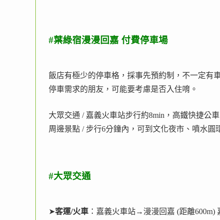
#葉綠宿漫漫回嘉 付費停車場
飯店有極少的停車格，採事先預約制，不一定有車位
停車需求的朋友，可能要考慮是否入住唷。
大眾交通 / 嘉義火車站步行約8min，高鐵快捷公車 72
周邊景點 / 步行6分鐘內，可到文化夜市、噴水圓
#大眾交通
➤
客運/火車
：嘉義火車站→漫漫回嘉 (距離600