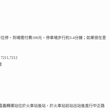
停，到場需付費100元，停車場步行約3-4分鐘；如果很在意
11,7212
環
m) 嘉義轉運站位於火車站後站，於火車站前站出站後直行中正路