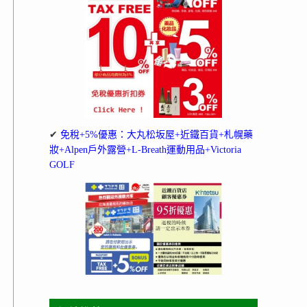
✔
免稅+5%優惠：大丸松坂屋+近鐵百貨+札幌藥
妝+Alpen戶外露營+L-Breath運動用品+Victoria
GOLF