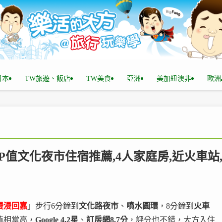
n日本
TW旅遊、飯店
TW美食
亞洲
美加紐澳非
歐洲
CP值文化夜市住宿推薦,4人家庭房,近火車站
漫漫回嘉
」步行6分鐘到
文化路夜市
、
噴水圓環
，8分鐘到
火車
值相當高，
Google 4.2星
、
訂房網8.7分
，評分也不錯，大方入住