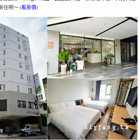
住啊～ (
看房價
)