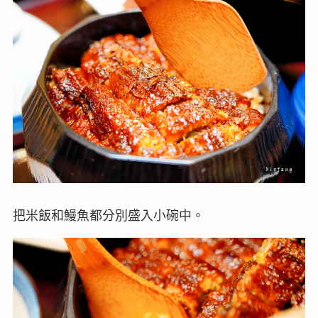
把米飯和鰻魚都分別盛入小碗中。