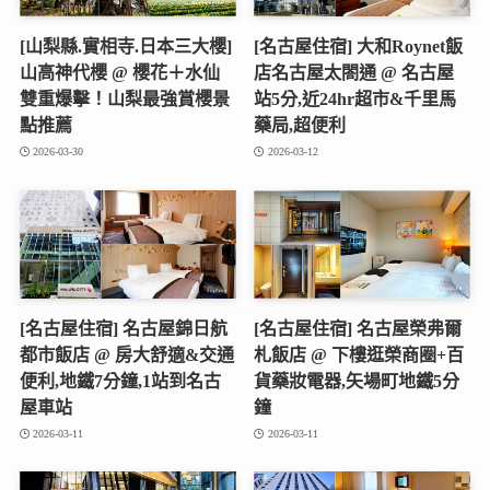
[山梨縣.實相寺.日本三大櫻]
[名古屋住宿] 大和Roynet飯
山高神代櫻 @ 櫻花＋水仙
店名古屋太閤通 @ 名古屋
雙重爆擊！山梨最強賞櫻景
站5分,近24hr超市&千里馬
點推薦
藥局,超便利
2026-03-30
2026-03-12
[名古屋住宿] 名古屋錦日航
[名古屋住宿] 名古屋榮弗爾
都市飯店 @ 房大舒適&交通
札飯店 @ 下樓逛榮商圈+百
便利,地鐵7分鐘,1站到名古
貨藥妝電器,矢場町地鐵5分
屋車站
鐘
2026-03-11
2026-03-11