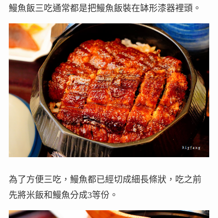
鰻魚飯三吃通常都是把鰻魚飯裝在缽形漆器裡頭。
為了方便三吃，鰻魚都已經切成細長條狀，吃之前
先將米飯和鰻魚分成3等份。