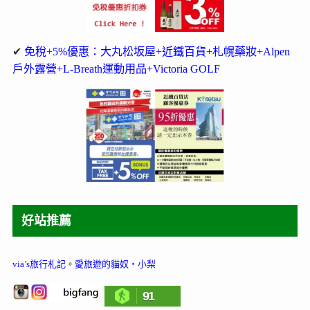
✔
免稅+5%優惠：大丸松坂屋+近鐵百貨+札幌藥妝+Alpen
戶外露營+L-Breath運動用品+Victoria GOLF
好站推薦
via’s旅行札記
。
愛旅遊的貓奴‧小梨
91