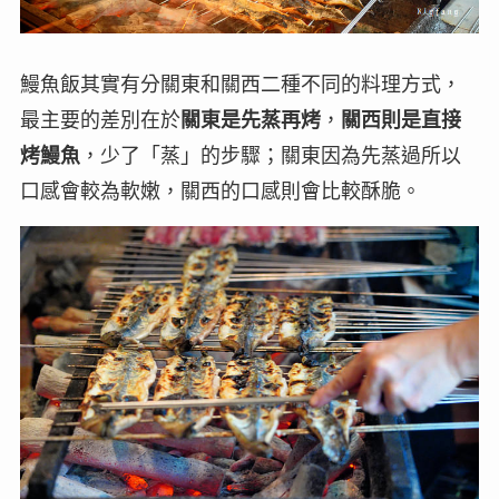
鰻魚飯其實有分關東和關西二種不同的料理方式，
最主要的差別在於
關東是先蒸再烤
，
關西則是直接
烤鰻魚
，少了「蒸」的步驟；關東因為先蒸過所以
口感會較為軟嫩，關西的口感則會比較酥脆。