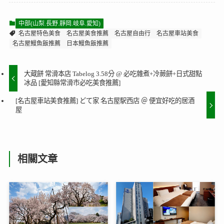
中部(山梨.長野.靜岡.岐阜.愛知)
名古屋特色美食
名古屋美食推薦
名古屋自由行
名古屋車站美食
名古屋鰻魚飯推薦
日本鰻魚飯推薦
大蔵餅 常滑本店 Tabelog 3.58分 @ 必吃雜煮+冷蕨餅+日式甜點
冰品 [愛知縣常滑市必吃美食推薦]
[名古屋車站美食推薦] どて家 名古屋駅西店 ＠ 便宜好吃的居酒
屋
相關文章