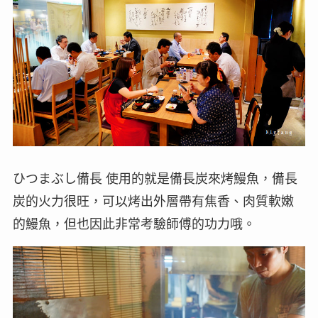
ひつまぶし備長 使用的就是備長炭來烤鰻魚，備長
炭的火力很旺，可以烤出外層帶有焦香、肉質軟嫩
的鰻魚，但也因此非常考驗師傅的功力哦。