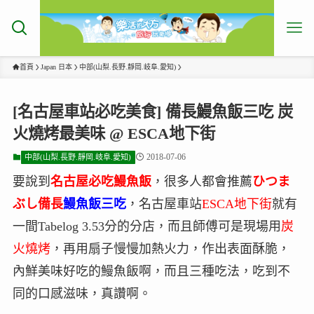
首頁
Japan 日本
中部(山梨.長野.靜岡.岐阜.愛知)
[名古屋車站必吃美食] 備長鰻魚飯三吃 炭
火燒烤最美味 @ ESCA地下街
2018-07-06
中部(山梨.長野.靜岡.岐阜.愛知)
要說到
名古屋必吃鰻魚飯
，很多人都會推薦
ひつま
ぶし備長
鰻魚飯三吃
，名古屋車站
ESCA地下街
就有
一間Tabelog 3.53分的分店，而且師傅可是現場用
炭
火燒烤
，再用扇子慢慢加熱火力，作出表面酥脆，
內鮮美味好吃的鰻魚飯啊，而且三種吃法，吃到不
同的口感滋味，真讚啊。