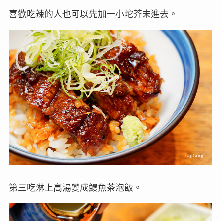
喜歡吃辣的人也可以先加一小坨芥末進去。
第三吃淋上高湯變成鰻魚茶泡飯。