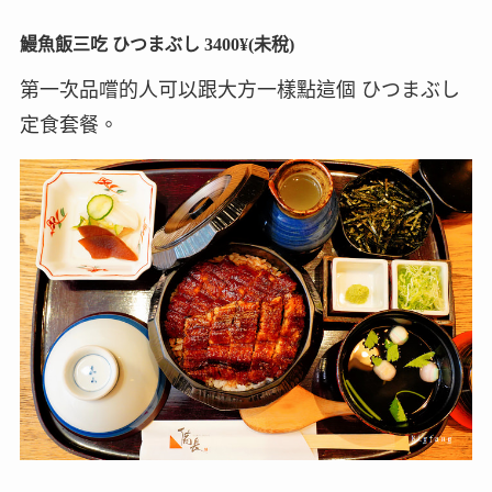
鰻魚飯三吃 ひつまぶし 3400¥(未稅)
第一次品嚐的人可以跟大方一樣點這個 ひつまぶし
定食套餐。