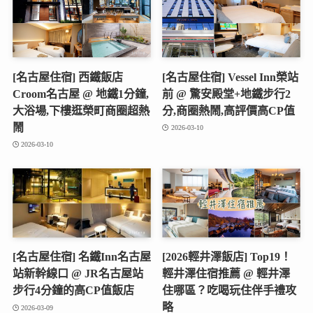
[名古屋住宿] 西鐵飯店
[名古屋住宿] Vessel Inn榮站
Croom名古屋 @ 地鐵1分鐘,
前 @ 驚安殿堂+地鐵步行2
大浴場,下樓逛榮町商圈超熱
分,商圈熱鬧,高評價高CP值
鬧
2026-03-10
2026-03-10
[名古屋住宿] 名鐵Inn名古屋
[2026輕井澤飯店] Top19！
站新幹線口 @ JR名古屋站
輕井澤住宿推薦 @ 輕井澤
步行4分鐘的高CP值飯店
住哪區？吃喝玩住伴手禮攻
略
2026-03-09