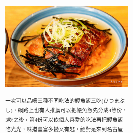
一次可以品嚐三種不同吃法的鰻魚飯三吃(ひつまぶ
し)，網路上也有人推薦可以把鰻魚飯先分成4等份，
3吃之後，第4份可以依個人喜愛的吃法再把鰻魚飯
吃光光，味道豐富多變又有趣，絕對是來到名古屋