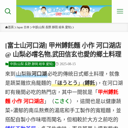
首頁
Japan 日本
中部(山梨.長野.靜岡.岐阜.愛知)
[富士山河口湖] 甲州餺飥麵 小作 河口湖店
@ 山梨必嚐名物,武田信玄也愛的鄉土料理
2025-08-15
中部(山梨.長野.靜岡.岐阜.愛知)
來到
山梨縣
河口湖
必吃的傳統日式鄉土料理，就像
是蔬菜雜炊烏龍麵的
「
ほうとう
」(
餺飥
)，在河口湖
町有幾間必吃的熱門店，其中一間就是「
甲州餺飥
麵 小作 河口湖店
」（
こさく
），這間也是以健康蔬
菜+濃郁的南瓜熬煮的湯底和手工製作的寬粗麵，並
搭配自製小作味噌而聞名，但相較於大方之前吃的