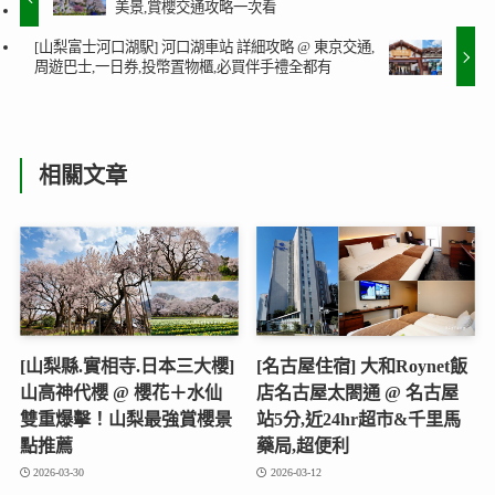
美景,賞櫻交通攻略一次看
[山梨富士河口湖駅] 河口湖車站 詳細攻略 @ 東京交通,
周遊巴士,一日券,投幣置物櫃,必買伴手禮全都有
相關文章
[山梨縣.實相寺.日本三大櫻]
[名古屋住宿] 大和Roynet飯
山高神代櫻 @ 櫻花＋水仙
店名古屋太閤通 @ 名古屋
雙重爆擊！山梨最強賞櫻景
站5分,近24hr超市&千里馬
點推薦
藥局,超便利
2026-03-30
2026-03-12