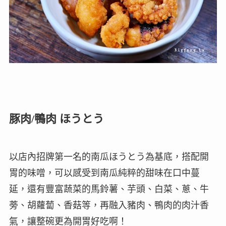
豚肉/鴨肉 ほうとう
以店內招牌第一名的南瓜ほうとう為基底，搭配開
胃的味噌，可以感受到南瓜純粹的甜味在口中蔓
延，還有豐富蔬菜的馬鈴薯、芋頭、白菜、蔥、牛
蒡、胡蘿蔔、香菇等，再融入豬肉、鴨肉的肉汁香
氣，讓整碗更為開胃好吃啊！