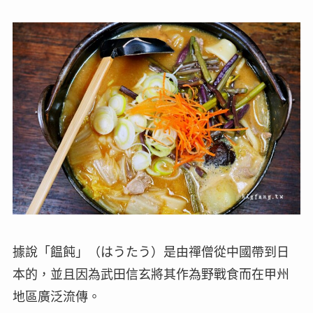
據說「饂飩」（はうたう）是由禪僧從中國帶到日
本的，並且因為武田信玄將其作為野戰食而在甲州
地區廣泛流傳。