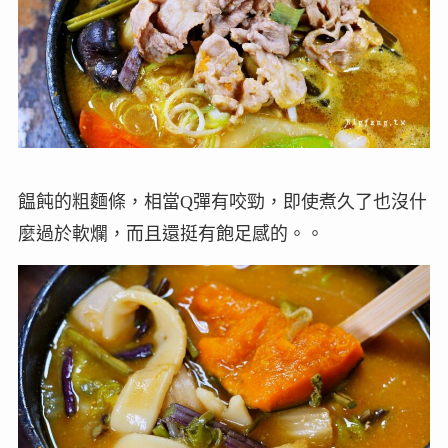
饂飩的粗麵條，相當Q彈有咬勁，即使煮久了也沒什
麼過於軟爛，而且還挺有飽足感的。。