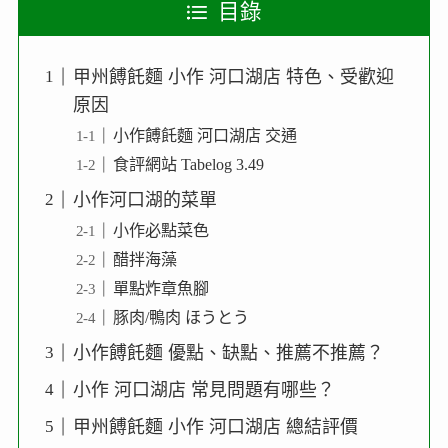
目錄
甲州餺飥麵 小作 河口湖店 特色、受歡迎
原因
小作餺飥麵 河口湖店 交通
食評網站 Tabelog 3.49
小作河口湖的菜單
小作必點菜色
醋拌海藻
單點炸章魚腳
豚肉/鴨肉 ほうとう
小作餺飥麵 優點、缺點、推薦不推薦？
小作 河口湖店 常見問題有哪些？
甲州餺飥麵 小作 河口湖店 總結評價