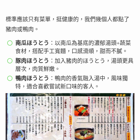
標準應該只有菜單，挺健康的，我們幾個人都點了
豬肉或鴨肉。
南瓜ほうとう
：以南瓜為基底的濃郁湯頭+蔬菜
食材，搭配手工寬麵，口感滑順，甜而不膩。
豚肉ほうとう
：加入豬肉的ほうとう，湯頭更具
層次，肉質鮮嫩。
鴨肉ほうとう
：鴨肉的香氣融入湯中，風味獨
特，適合喜歡嘗試新口味的客人。