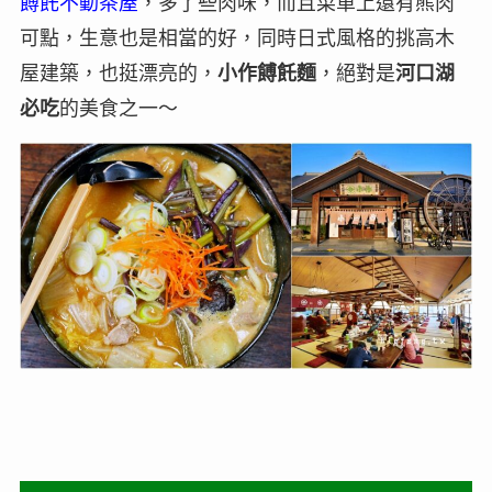
餺飥不動茶屋
，多了些肉味，而且菜單上還有熊肉
可點，生意也是相當的好，同時日式風格的挑高木
屋建築，也挺漂亮的，
小作餺飥麵
，絕對是
河口湖
必吃
的美食之一～