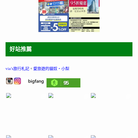
好站推薦
via’s旅行札記
。
愛旅遊的貓奴‧小梨
95