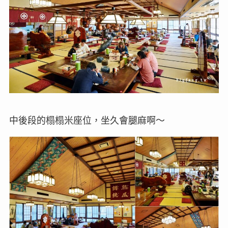
中後段的榻榻米座位，坐久會腿麻啊～