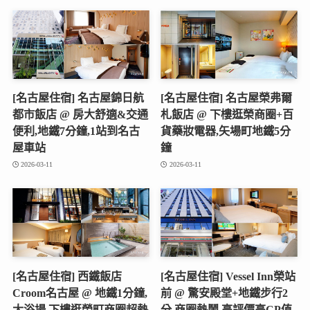
[名古屋住宿] 名古屋錦日航
[名古屋住宿] 名古屋榮弗爾
都市飯店 @ 房大舒適&交通
札飯店 @ 下樓逛榮商圈+百
便利,地鐵7分鐘,1站到名古
貨藥妝電器,矢場町地鐵5分
屋車站
鐘
2026-03-11
2026-03-11
[名古屋住宿] 西鐵飯店
[名古屋住宿] Vessel Inn榮站
Croom名古屋 @ 地鐵1分鐘,
前 @ 驚安殿堂+地鐵步行2
大浴場,下樓逛榮町商圈超熱
分,商圈熱鬧,高評價高CP值