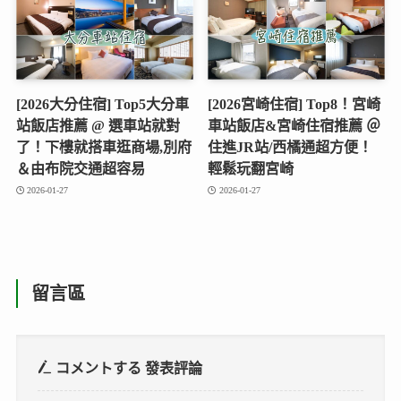
[2026大分住宿] Top5大分車
[2026宮崎住宿] Top8！宮崎
站飯店推薦 @ 選車站就對
車站飯店&宮崎住宿推薦 ＠
了！下樓就搭車逛商場,別府
住進JR站/西橘通超方便！
＆由布院交通超容易
輕鬆玩翻宮崎
2026-01-27
2026-01-27
留言區
コメントする
發表評論