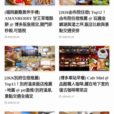
[福岡最難買伴手禮]
[2026由布院住宿] Top12！
AMANBERRY 甘王草莓酥
由布院住宿推薦 @ 玩遍金
餅 @ 博多阪急限定,開門即
鱗湖與湯之坪,飯店比較與景
秒殺,可退稅
點交通安排
2026-02-04
2026-01-29
[2026別府住宿推薦]
[博多車站早餐] Cafe Miel @
Top13！別府溫泉飯店推薦
品酩職人咖啡,藏在地下室的
+地圖 @ ptt激推!別府溫泉,
復古咖啡喫茶店
景點交通全搞定
2026-01-27
2026-01-29