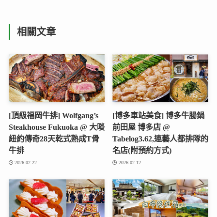
相關文章
[頂級福岡牛排] Wolfgang’s
[博多車站美食] 博多牛腸鍋
Steakhouse Fukuoka @ 大啖
前田屋 博多店 @
紐約傳奇28天乾式熟成T骨
Tabelog3.62,連藝人都排隊的
牛排
名店(附預約方式)
2026-02-22
2026-02-12