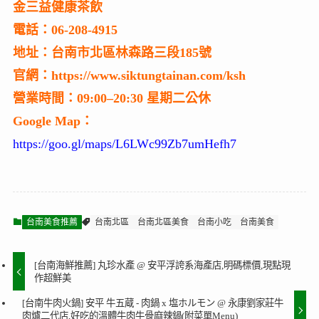
金三益健康茶飲
電話：06-208-4915
地址：台南市北區林森路三段185號
官網：https://www.siktungtainan.com/ksh
營業時間：09:00–20:30 星期二公休
Google Map：
https://goo.gl/maps/L6LWc99Zb7umHefh7
台南美食推薦
台南北區
台南北區美食
台南小吃
台南美食
[台南海鮮推薦] 丸珍水產 @ 安平浮誇系海產店,明碼標價,現點現
作超鮮美
[台南牛肉火鍋] 安平 牛五蔵 - 肉鍋 x 塩ホルモン @ 永康劉家莊牛
肉爐二代店,好吃的溫體牛肉牛骨麻辣鍋(附菜單Menu)