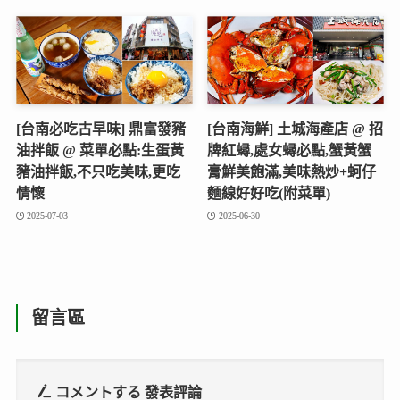
[台南必吃古早味] 鼎富發豬
[台南海鮮] 土城海產店 @ 招
油拌飯 @ 菜單必點:生蛋黃
牌紅蟳,處女蟳必點,蟹黃蟹
豬油拌飯,不只吃美味,更吃
膏鮮美飽滿,美味熱炒+蚵仔
情懷
麵線好好吃(附菜單)
2025-07-03
2025-06-30
留言區
コメントする
發表評論