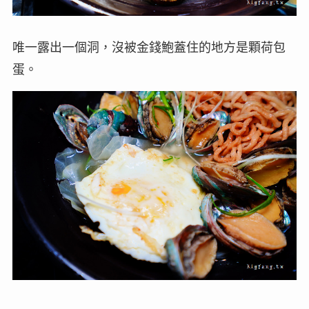
唯一露出一個洞，沒被金錢鮑蓋住的地方是顆荷包
蛋。