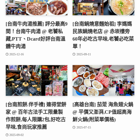
[台南牛肉湯推薦] 評分最高9
[台南鍋燒意麵始祖] 李媽媽
間！台南牛肉湯 @ 老饕私
民族鍋燒老店 @ 赤崁樓旁
藏,PTT、Dcard好評台南溫
60年必吃古早味,老饕必吃菜
體牛肉湯
單！
2025-12-16
2025-09-11
[台南煎餅.伴手禮] 連得堂餅
[高雄台南] 茄萣 海魚翅火鍋
家 @ 百年古法手工限量製
@ 平價又澎湃,CP值超高海
作煎餅,每人限購2包,好吃古
鮮火鍋(附菜單價格)
早味,食尚玩家推薦
2025-07-15
2025-09-02