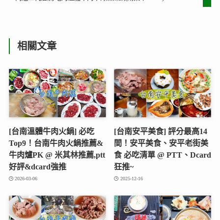
相關文章
[台南溫體牛肉火鍋] 必吃
[台南安平美食] 評分最高14
Top9！台南牛肉火鍋推薦&
間！安平美食、安平老街美
牛肉爐PK @ 米其林推薦,ptt
食 必吃清單 @ PTT、Dcard
好評&dcard強推
狂推~
2026-03-06
2025-12-16