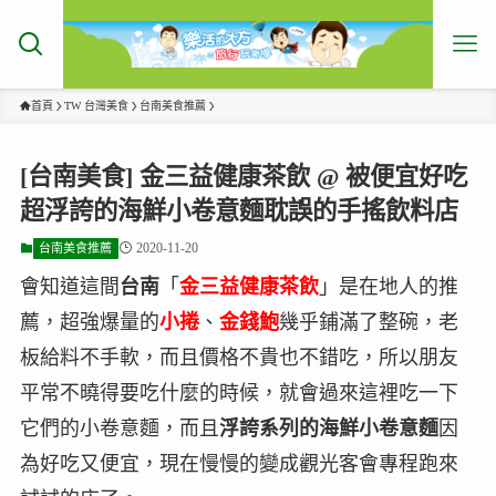
首頁
TW 台灣美食
台南美食推薦
[台南美食] 金三益健康茶飲 @ 被便宜好吃
超浮誇的海鮮小卷意麵耽誤的手搖飲料店
2020-11-20
台南美食推薦
會知道這間
台南
「
金三益健康茶飲
」是在地人的推
薦，超強爆量的
小捲
、
金錢鮑
幾乎鋪滿了整碗，老
板給料不手軟，而且價格不貴也不錯吃，所以朋友
平常不曉得要吃什麼的時候，就會過來這裡吃一下
它們的小卷意麵，而且
浮誇系列的海鮮小卷意麵
因
為好吃又便宜，現在慢慢的變成觀光客會專程跑來