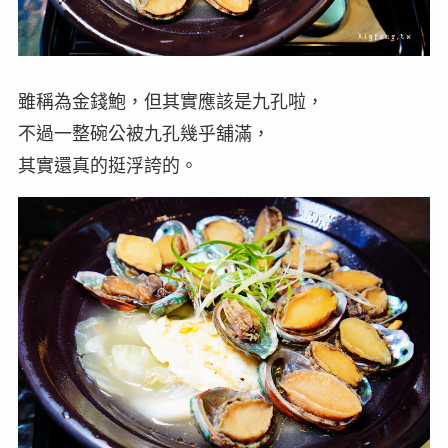
雖稱為金錢鮑，但其實應該是九孔啦，
不過一整碗公被九孔幾乎舖滿，
其實還真的挺浮誇的。