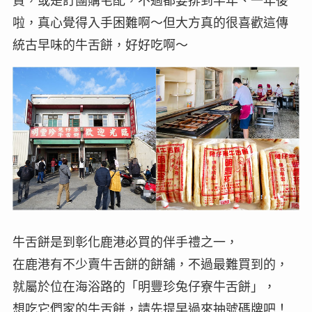
買，或是訂團購宅配，不過都要排到半年、一年後
啦，真心覺得入手困難啊～但大方真的很喜歡這傳
統古早味的牛舌餅，好好吃啊～
牛舌餅是到彰化鹿港必買的伴手禮之一，
在鹿港有不少賣牛舌餅的餅舖，不過最難買到的，
就屬於位在海浴路的「明豐珍兔仔寮牛舌餅」，
想吃它們家的牛舌餅，請先提早過來抽號碼牌吧！