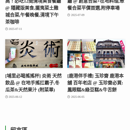
高！必吃12間清境美食餐廳
廳 @ 創意台菜+在地料理,聚
@ 隱藏版美食,擺夷菜土雞
餐合菜平價首選,附停車場
城合菜,午餐晚餐,清境下午
2025-07-09
茶咖啡
2025-07-11
[埔里必喝搖搖杯] 炎術 天然
[鹿港伴手禮] 玉珍齋 鹿港本
飲品 @ 在地手搖扛霸子,冬
舖 百年老店 @ 玉珍齋必買:
瓜茶&天然果汁 (附菜單)
鳳眼糕&綠豆糕&牛舌餅
2025-06-12
2025-06-05