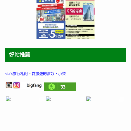
好站推薦
via’s旅行札記
。
愛旅遊的貓奴‧小梨
33