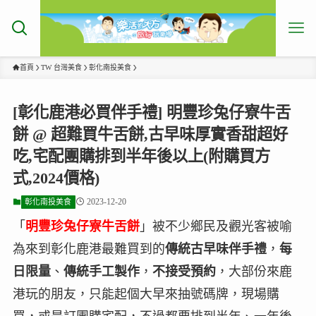
首頁
TW 台灣美食
彰化南投美食
[彰化鹿港必買伴手禮] 明豐珍兔仔寮牛舌
餅 @ 超難買牛舌餅,古早味厚實香甜超好
吃,宅配團購排到半年後以上(附購買方
式,2024價格)
2023-12-20
彰化南投美食
「
明豐珍兔仔寮牛舌餅
」被不少鄉民及觀光客被喻
為來到彰化鹿港最難買到的
傳統古早味伴手禮
，
每
日限量
、
傳統手工製作
，
不接受預約
，大部份來鹿
港玩的朋友，只能起個大早來抽號碼牌，現場購