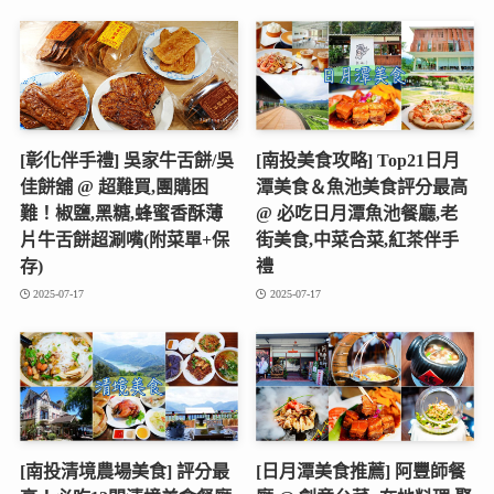
[彰化伴手禮] 吳家牛舌餅/吳
[南投美食攻略] Top21日月
佳餅舖 @ 超難買,團購困
潭美食＆魚池美食評分最高
難！椒鹽,黑糖,蜂蜜香酥薄
@ 必吃日月潭魚池餐廳,老
片牛舌餅超涮嘴(附菜單+保
街美食,中菜合菜,紅茶伴手
存)
禮
2025-07-17
2025-07-17
[南投清境農場美食] 評分最
[日月潭美食推薦] 阿豐師餐