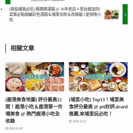
[南投埔里必吃] 蘇媽媽湯圓 @ 30年老店＋郭台銘加持!
菜單必點甜鹹彩色湯圓＆埔里米粉＆肉燥飯,5星排隊小
吃
相關文章
[鹿港美食地圖] 評分最高12
[埔里小吃] Top13！埔里美
間！鹿港小吃＆鹿港第一市
食評分最高 @ ptt好評,dcard
場美食 @ 熱門鹿港小吃全
推薦,來埔里玩必吃！
收錄
2025-12-17
2025-12-18