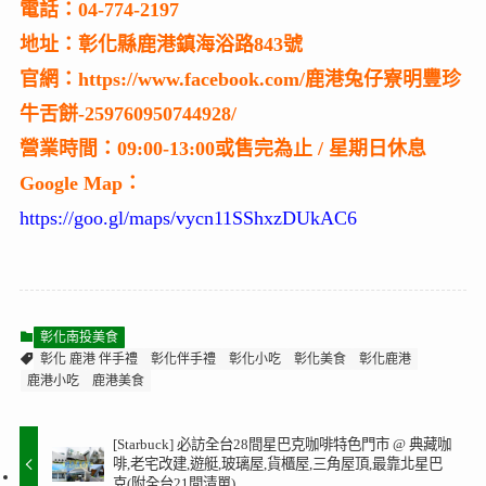
電話：04-774-2197
地址：彰化縣鹿港鎮海浴路843號
官網：https://www.facebook.com/鹿港兔仔寮明豐珍
牛舌餅-259760950744928/
營業時間：09:00-13:00或售完為止 / 星期日休息
Google Map：
https://goo.gl/maps/vycn11SShxzDUkAC6
彰化南投美食
彰化 鹿港 伴手禮
彰化伴手禮
彰化小吃
彰化美食
彰化鹿港
鹿港小吃
鹿港美食
[Starbuck] 必訪全台28間星巴克咖啡特色門市 @ 典藏咖
啡,老宅改建,遊艇,玻璃屋,貨櫃屋,三角屋頂,最靠北星巴
克(附全台21間清單)