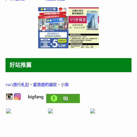
好站推薦
via’s旅行札記
。
愛旅遊的貓奴‧小梨
91