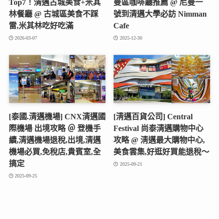
Top7！清邁古城美食+米其
曼區咖啡廳推薦 @ 尼曼一
林餐廳 @ 古城區美食不踩
號到清邁大學必訪 Nimman
雷,米其林吃好吃滿
Cafe
2026-03-07
2025-12-30
[泰國.清邁機場] CNX清邁國
[淸邁百貨公司] Central
際機場 出境攻略 ＠ 登機手
Festival 尚泰清邁購物中心
續,清邁機場退稅,出境,清邁
攻略 @ 淸邁最大購物中心,
機場必買,免稅店,貴賓室,全
美食雲集,好逛好買能退稅～
搞定
2025-09-21
2025-09-25