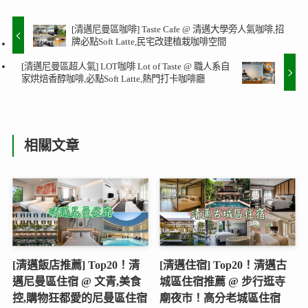
[清邁尼曼區咖啡] Taste Cafe @ 清邁大學旁人氣咖啡,招
牌必點Soft Latte,民宅改建植栽咖啡空間
[清邁尼曼區超人氣] LOT咖啡 Lot of Taste @ 職人系自
家烘焙香醇咖啡,必點Soft Latte,熱門打卡咖啡廳
相關文章
[清邁飯店推薦] Top20！清
[清邁住宿] Top20！清邁古
邁尼曼區住宿 @ 文青,美食
城區住宿推薦 @ 步行逛寺
控,購物狂都愛的尼曼區住宿
廟夜市！高分老城區住宿