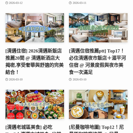
2026-03-12
2026-03-11
[清邁住宿] 2026清邁新飯店
[清邁住宿推薦ptt] Top17！
推薦20間 @ 清邁新酒店大
必住清邁夜市飯店＋湄平河
揭密,享受奢華與舒適的完美
住宿 @ 河景度假與夜市美
結合！
食一次滿足
2026-03-10
2026-03-10
[清邁老城區美食] 必吃
[尼曼咖啡地圖] Top12！尼