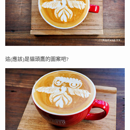
這(應該)是貓頭鷹的圖案吧?