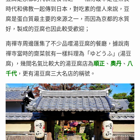
時代和佛教一起傳到日本，對吃素的僧人來說，豆
腐是蛋白質最主要的來源之一，而因為京都的水質
好，製成的豆腐也因此較受歡迎；
南禪寺周邊匯集了不少品嚐湯豆腐的餐廳，據說南
禪寺當時的齋菜就有一樣料理為「ゆどうふ」(湯豆
腐) ，幾間名氣比較大的湯豆腐店為
順正
、
奧丹
、
八
千代
，更有湯豆腐三大名店的稱號。