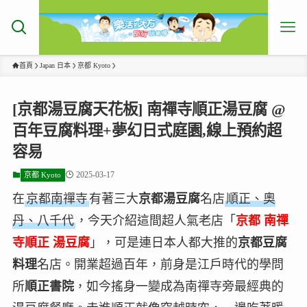
首頁
Japan 日本
京都 Kyoto
[京都湯豆腐天花板] 南禪寺順正湯豆腐 @
百年豆腐料理+夢幻日式庭園,線上預約超
容易
2025-03-17
京都 Kyoto
在
京都南禪寺
有著三大
京都湯豆腐
名店
順正、奧
丹、八千代
，今天介紹這間超人氣老店「
京都 南禪
寺順正 湯豆腐
」，可是連日本人都大推的
京都豆腐
料理
名店。開業超過百年，前身是江戶時代的學問
所
順正書院
，如今搖身一變成為南禪寺旁最經典的