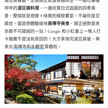
湯豆腐餐廳。走進順正就像穿越時空，一邊吃著暖
呼呼的
湯豆腐料理
，一邊欣賞日式庭園的四季美
景，整個就是視覺＋味覺的極致饗宴。不論你是豆
腐控，還是想體驗道地
南禪寺美食
，順正絕對是來
京都不可錯過的一站！Google 和小紅書上一堆人打
卡推薦不是沒有原因的！大方享用完湯豆腐後，再
來去
南禪寺和永觀堂
賞楓啦。