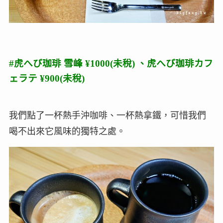
#虎へび珈琲 雪峰 ¥1000(未稅) 、虎へび珈琲カフ
ェラテ ¥900(未稅)
我們點了一杯熱手沖咖啡、一杯熱拿鐵，可惜我們
喝不出來它風味的獨特之處。