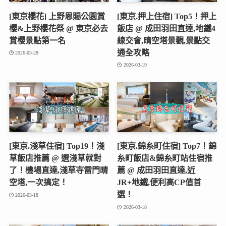
[東京櫻花] 上野恩賜公園賞
[東京.押上住宿] Top5！押上
櫻&上野櫻花祭 @ 東京必去
飯店 @ 成田羽田直達,地鐵4
賞櫻景點第一名
線交會,晴空塔景觀,景點交
通全攻略
2026-03-28
2026-03-19
[東京.淺草住宿] Top19！淺
[東京.錦糸町住宿] Top7！錦
草飯店推薦 @ 選淺草就對
糸町飯店&錦糸町站住宿推
了！機場直達,淺草寺雷門晴
薦 @ 成田羽田直達,近
空塔,一次搞定！
JR+地鐵,便利高CP值首
選！
2026-03-18
2026-03-18