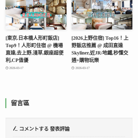
[東京.日本橋人形町飯店]
[2026上野住宿] Top16！上
Top9！人形町住宿 @ 機場
野飯店推薦 @ 成田直達
直達,去上野,淺草,銀座超便
Skyliner,近JR/地鐵,秒懂交
利,CP值優
通+購物玩樂
2026-03-17
2026-03-17
留言區
コメントする
發表評論