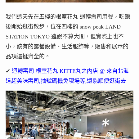
我們這天先在五樓的根室花丸 迴轉壽司用餐，吃飽
後開始逛街散步，位在四樓的 snow peak LAND
STATION TOKYO 雖說不算大間，但實際上也不
小，該有的露營設備、生活服飾等，販售和展示的
品項還挺齊全的。
✔
迴轉壽司 根室花丸 KITTE丸之内店 @ 來自北海
道超美味壽司,抽號碼機免現場等,還能順便逛街去