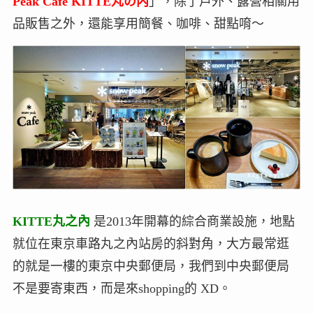
Peak Cafe KITTE丸の内
」，除了戶外、露營相關用
品販售之外，還能享用簡餐、咖啡、甜點唷～
KITTE丸之內
是2013年開幕的綜合商業設施，地點
就位在東京車路丸之內站房的斜對角，大方最常逛
的就是一樓的東京中央郵便局，我們到中央郵便局
不是要寄東西，而是來shopping的 XD。