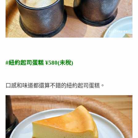
#紐約起司蛋糕 ¥580(未稅)
口感和味道都還算不錯的紐約起司蛋糕。