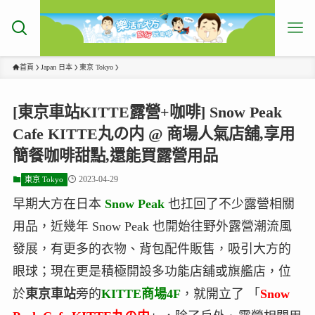
首頁
Japan 日本
東京 Tokyo
[東京車站KITTE露營+咖啡] Snow Peak
Cafe KITTE丸の内 @ 商場人氣店舖,享用
簡餐咖啡甜點,還能買露營用品
2023-04-29
東京 Tokyo
早期大方在日本
Snow Peak
也扛回了不少露營相關
用品，近幾年 Snow Peak 也開始往野外露營潮流風
發展，有更多的衣物、背包配件販售，吸引大方的
眼球；現在更是積極開設多功能店舖或旗艦店，位
於
東京車站
旁的
KITTE商場4F
，就開立了 「
Snow