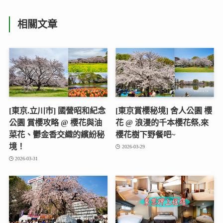
相關文章
[東京.立川市] 國營昭和紀念
[東京賞櫻秘境] 舍人公園 櫻
公園 賞櫻攻略 @ 櫻花與油
花 @ 浪漫的千本櫻花祭,來
菜花、鬱金香交織的繽紛秘
櫻花樹下野餐吧~
境！
2026-03-29
2026-03-31