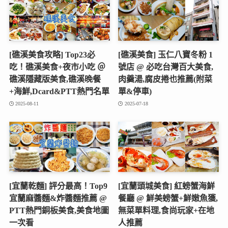
[礁溪美食攻略] Top23必
[礁溪美食] 玉仁八寶冬粉 1
吃！礁溪美食+夜市小吃 ＠
號店 @ 必吃台灣百大美食,
礁溪隱藏版美食,礁溪晚餐
肉羹湯,腐皮捲也推薦(附菜
+海鮮,Dcard&PTT熱門名單
單&停車)
2025-08-11
2025-07-18
[宜蘭乾麵] 評分最高！Top9
[宜蘭頭城美食] 紅螃蟹海鮮
宜蘭麻醬麵&炸醬麵推薦 @
餐廳 @ 鮮美螃蟹+鮮嫩魚獲,
PTT熱門銅板美食,美食地圖
無菜單料理,食尚玩家+在地
一次看
人推薦