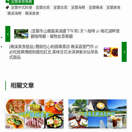
宜蘭美食推薦
宜蘭中式料理
宜蘭台菜
宜蘭合菜
宜蘭海鮮
宜蘭礁溪
宜蘭美食
礁溪海鮮
礁溪美食
[宜蘭冬山鄉最美湖邊下午茶] 天ㄟ咖啡 @ 梅花湖畔景
觀咖啡廳、寵物友善餐廳
[礁溪美食甜品] 魏姐包心粉圓專賣店 礁溪直營門市 @
必吃經典傳統粉圓包紅豆,美味豆花冰淇淋紫米仙草各
式甜品
相關文章