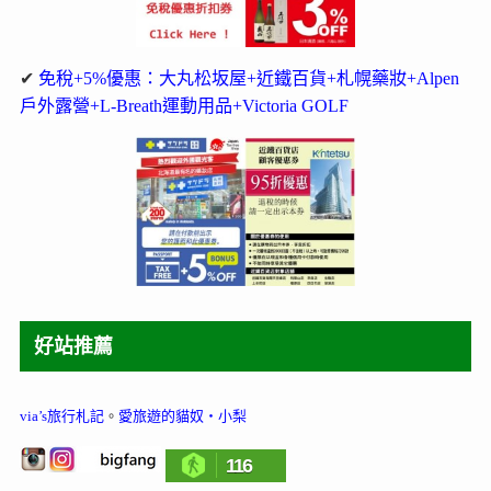
✔
免稅+5%優惠：大丸松坂屋+近鐵百貨+札幌藥妝+Alpen
戶外露營+L-Breath運動用品+Victoria GOLF
好站推薦
via’s旅行札記
。
愛旅遊的貓奴‧小梨
116