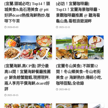
[宜蘭.頭城必吃] Top14！頭
[必訪！宜蘭咖啡廳]
城美食&烏石港美食 @ ptt
Top13！宜蘭海景咖啡廳、
好評dcard熱推海鮮熱炒,咖
景觀咖啡廳推薦 @ 聽海看
啡下午茶
龜山島,看稻浪遊湖畔
2026-03-03
2025-12-11
[宜蘭海鮮,高CP值] 評分最
[宜蘭冬山美食] 不踩雷12
高14間！宜蘭海鮮餐廳推薦
間！冬山鄉美食+冬山老街
@ 鮮魚螃蟹龍蝦,現撈現秤,
美食 @ 海鮮熱炒,傳統小吃,
兩人享用平價海鮮,dcard好
咖啡甜點,全收錄
評
2025-08-12
2025-10-15