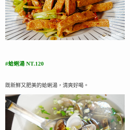
#蛤蜊湯 NT.120
既新鮮又肥美的蛤蜊湯，清爽好喝。