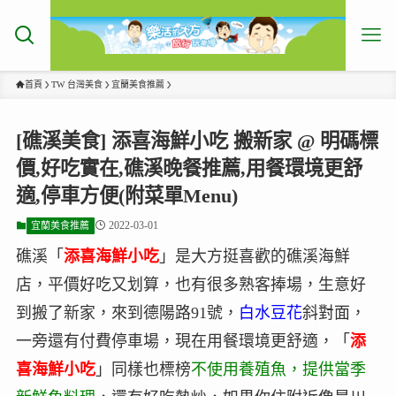
首頁
TW 台灣美食
宜蘭美食推薦
[礁溪美食] 添喜海鮮小吃 搬新家 @ 明碼標
價,好吃實在,礁溪晚餐推薦,用餐環境更舒
適,停車方便(附菜單Menu)
2022-03-01
宜蘭美食推薦
礁溪「
添喜海鮮小吃
」是大方挺喜歡的礁溪海鮮
店，平價好吃又划算，也有很多熟客捧場，生意好
到搬了新家，來到德陽路91號，
白水豆花
斜對面，
一旁還有付費停車場，現在用餐環境更舒適，「
添
喜海鮮小吃
」同樣也標榜
不使用養殖魚，提供當季