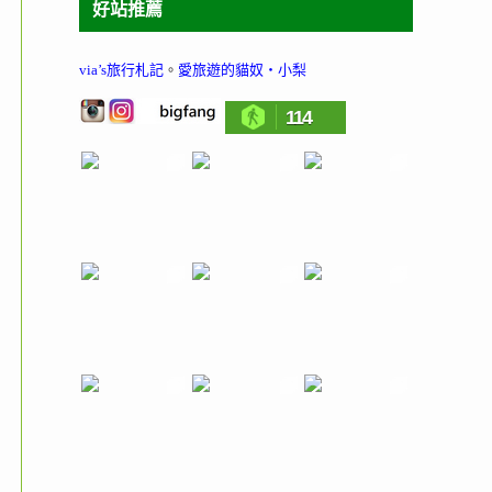
好站推薦
via’s旅行札記
。
愛旅遊的貓奴‧小梨
114