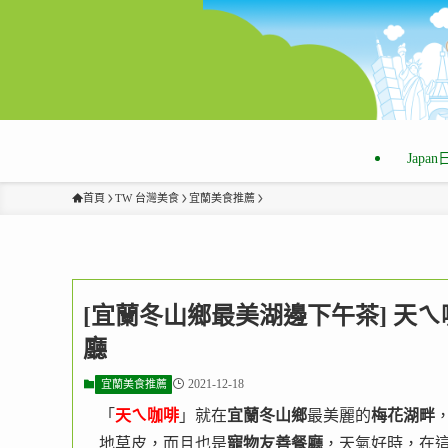
Japa
首頁
TW 台灣美食
宜蘭美食推薦
[宜蘭冬山鄉最美湖邊下午茶] 天
廳
2021-12-18
宜蘭美食推薦
「
天ㄟ咖啡
」就在
宜蘭冬山鄉
最美麗的
梅花湖畔
地草皮，而且也是
寵物友善餐廳
，天氣好時，在