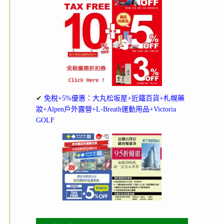
✔
免稅+5%優惠：大丸松坂屋+近鐵百貨+札幌藥
妝+Alpen戶外露營+L-Breath運動用品+Victoria
GOLF