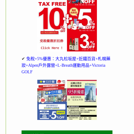
✔
免稅+5%優惠：大丸松坂屋+近鐵百貨+札幌藥
妝+Alpen戶外露營+L-Breath運動用品+Victoria
GOLF