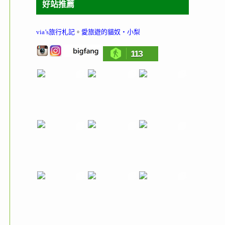
好站推薦
via’s旅行札記
。
愛旅遊的貓奴‧小梨
113