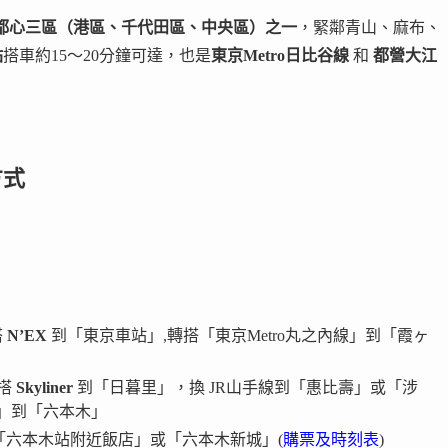
都心三區（港區、千代田區、中央區）之一
，緊鄰青山、麻布、
站
搭車約15～20分鐘可達，也是
東京Metro日比谷線
和
都營大江
方式
搭
N’EX
到「東京車站」,轉搭「東京Metro丸之內線」到「霞ヶ
：搭
Skyliner
到「日暮里」，換 JR山手線到「惠比壽」或「涉
」到「六本木」
直達「六本木站附近飯店」或「六本木新城」(
購票及時刻表
)