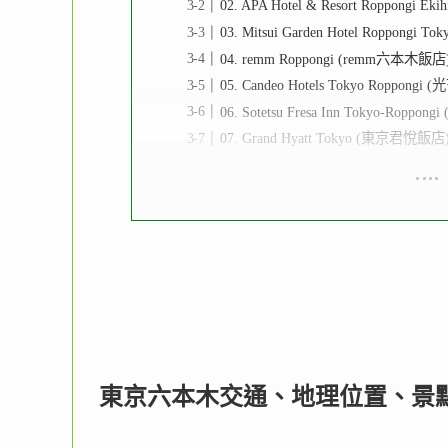
02. APA Hotel & Resort Roppon
03. Mitsui Garden Hotel Roppo
04. remm Roppongi (remm六本木飯店
05. Candeo Hotels Tokyo Roppo
06. Sotetsu Fresa Inn Tokyo-Rop
07. Grand Hyatt Tokyo (東京君悅飯店
東京六本木交通、地理位置、景