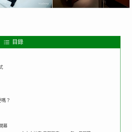
目錄
式
便嗎？
3月開幕