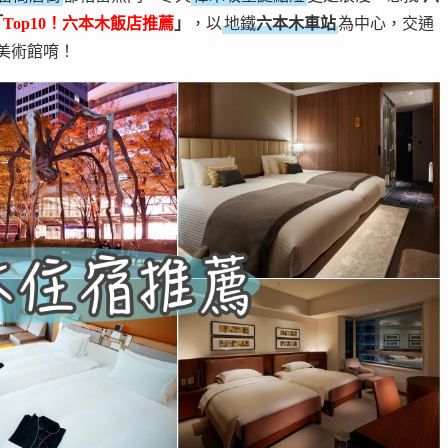
「
Top10！六本木飯店推薦
」
，以
地鐵
六本木車站
為中心，交通
美術館唷！