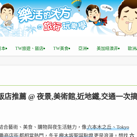
n日本
TW旅遊、飯店
TW美食
亞洲
美加紐澳非
歐洲
木飯店推薦 @ 夜景,美術館,近地鐵,交通一次
結合藝術、美食、購物與夜生活魅力，像
六本木之丘、Tokyo
十番商店街
都相當熱門，冬天
櫸木坂聖誕點燈
更是浪漫。想找
六