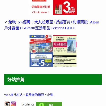
✔
免稅+5%優惠：大丸松坂屋+近鐵百貨+札幌藥妝+Alpen
戶外露營+L-Breath運動用品+Victoria GOLF
好站推薦
via’s旅行札記
。
愛旅遊的貓奴‧小梨
54