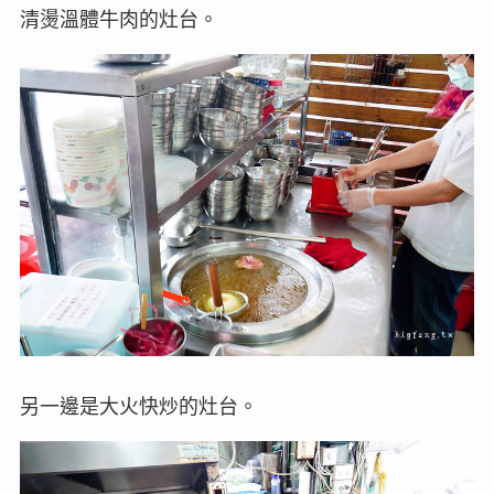
清燙溫體牛肉的灶台。
另一邊是大火快炒的灶台。