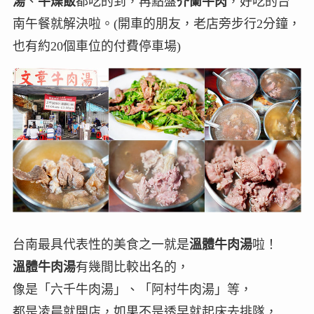
湯
、
牛燥飯
都吃的到，再點盤
芥蘭牛肉
，好吃的台
南午餐就解決啦。(開車的朋友，老店旁步行2分鐘，
也有約20個車位的付費停車場)
台南最具代表性的美食之一就是
溫體牛肉湯
啦！
溫體牛肉湯
有幾間比較出名的，
像是「六千牛肉湯」、「阿村牛肉湯」等，
都是凌晨就開店，如果不是透早就起床去排隊，