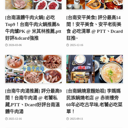
[台南溫體牛肉火鍋] 必吃
[台南安平美食] 評分最高14
Top9！台南牛肉火鍋推薦&
間！安平美食、安平老街美
牛肉爐PK @ 米其林推薦,ptt
食 必吃清單 @ PTT、Dcard
好評&dcard強推
狂推~
2026-03-06
2025-12-16
[台南牛肉湯推薦] 評分最高9
[台南鍋燒意麵始祖] 李媽媽
間！台南牛肉湯 @ 老饕私
民族鍋燒老店 @ 赤崁樓旁
藏,PTT、Dcard好評台南溫
60年必吃古早味,老饕必吃菜
體牛肉湯
單！
2025-12-16
2025-09-11