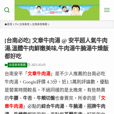
首頁
TW 台灣美食
台南美食推薦
[台南必吃] 文章牛肉湯 @ 安平超人氣牛肉
湯,溫體牛肉鮮嫩美味,牛肉湯牛腩湯牛燥飯
都好吃
2021-03-05
台南美食推薦
台南安平「
文章牛肉湯
」是不少人推薦的台南必吃
牛肉湯，Google評價 4.3分，近1.5萬則評論數，優點
是營業時間較長，不過同樣的是太晚來，有些熱賣
的
牛腰
、
牛舌
、
牛頰切盤
也會賣完，所幸的是「
文
章牛肉湯
」必點的
綜合牛肉湯
、
牛腩湯
、
招牌牛肉