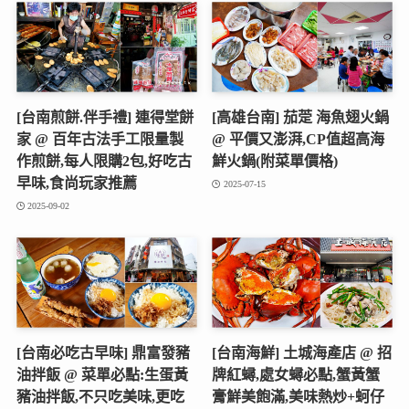
[台南煎餅.伴手禮] 連得堂餅
[高雄台南] 茄萣 海魚翅火鍋
家 @ 百年古法手工限量製
@ 平價又澎湃,CP值超高海
作煎餅,每人限購2包,好吃古
鮮火鍋(附菜單價格)
早味,食尚玩家推薦
2025-07-15
2025-09-02
[台南必吃古早味] 鼎富發豬
[台南海鮮] 土城海產店 @ 招
油拌飯 @ 菜單必點:生蛋黃
牌紅蟳,處女蟳必點,蟹黃蟹
豬油拌飯,不只吃美味,更吃
膏鮮美飽滿,美味熱炒+蚵仔