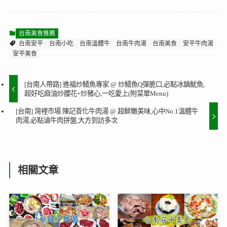
台南美食推薦
台南安平
台南小吃
台南溫體牛
台南牛肉湯
台南美食
安平牛肉湯
安平美食
[台南人帶路] 進福炒鱔魚專家 @ 炒鱔魚Q彈脆口,必點冰鎮魷魚,
超好吃麻油炒腰花+炒豬心,一吃愛上(附菜單Menu)
[台南] 灣裡市場 陳記善化牛肉湯 @ 超鮮嫩美味,心中No.1溫體牛
肉湯,必點滷牛肉拼盤,大方到訪多次
相關文章