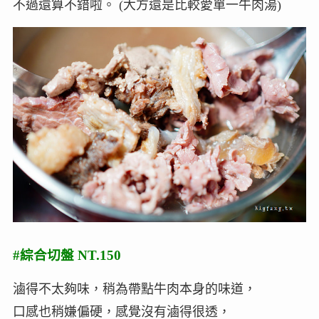
不過還算不錯啦。 (大方還是比較愛單一牛肉湯)
#綜合切盤 NT.150
滷得不太夠味，稍為帶點牛肉本身的味道，
口感也稍嫌偏硬，感覺沒有滷得很透，