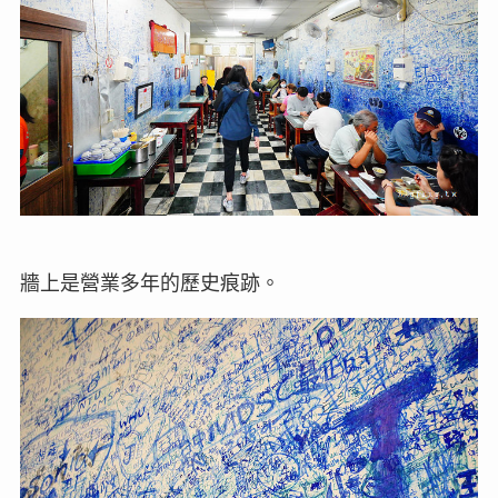
牆上是營業多年的歷史痕跡。