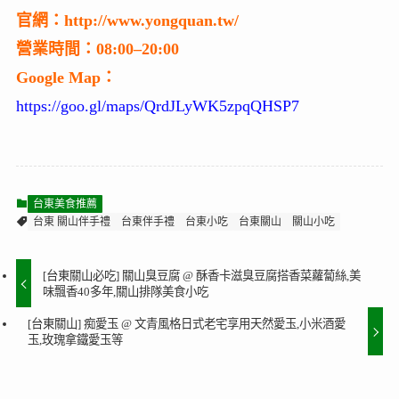
官網：http://www.yongquan.tw/
營業時間：08:00–20:00
Google Map：
https://goo.gl/maps/QrdJLyWK5zpqQHSP7
台東美食推薦
台東 關山伴手禮
台東伴手禮
台東小吃
台東關山
關山小吃
[台東關山必吃] 關山臭豆腐 @ 酥香卡滋臭豆腐搭香菜蘿蔔絲,美
味飄香40多年,關山排隊美食小吃
[台東關山] 痴愛玉 @ 文青風格日式老宅享用天然愛玉,小米酒愛
玉,玫瑰拿鐵愛玉等