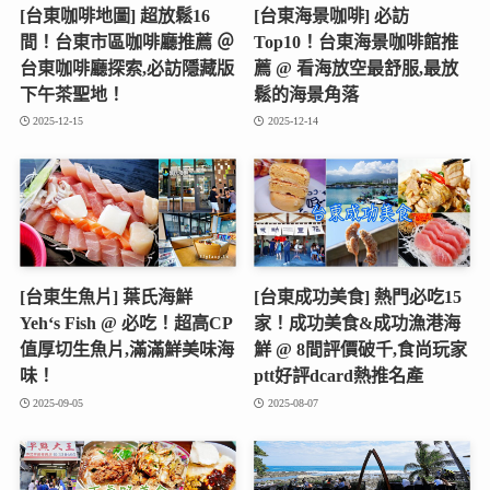
[台東咖啡地圖] 超放鬆16
[台東海景咖啡] 必訪
間！台東市區咖啡廳推薦 ＠
Top10！台東海景咖啡館推
台東咖啡廳探索,必訪隱藏版
薦 @ 看海放空最舒服,最放
下午茶聖地！
鬆的海景角落
2025-12-15
2025-12-14
[台東生魚片] 葉氏海鮮
[台東成功美食] 熱門必吃15
Yeh‘s Fish @ 必吃！超高CP
家！成功美食&成功漁港海
值厚切生魚片,滿滿鮮美味海
鮮 @ 8間評價破千,食尚玩家
味！
ptt好評dcard熱推名產
2025-09-05
2025-08-07