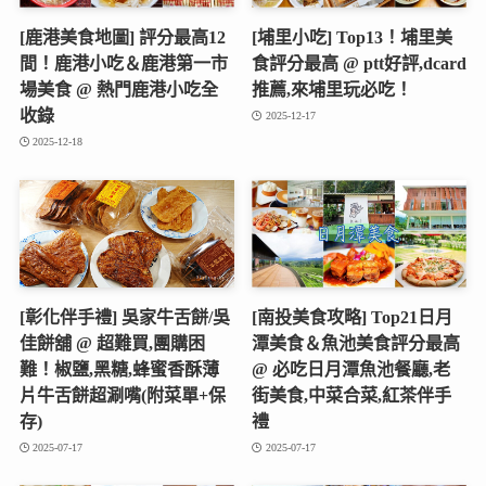
[鹿港美食地圖] 評分最高12
[埔里小吃] Top13！埔里美
間！鹿港小吃＆鹿港第一市
食評分最高 @ ptt好評,dcard
場美食 @ 熱門鹿港小吃全
推薦,來埔里玩必吃！
收錄
2025-12-17
2025-12-18
[彰化伴手禮] 吳家牛舌餅/吳
[南投美食攻略] Top21日月
佳餅舖 @ 超難買,團購困
潭美食＆魚池美食評分最高
難！椒鹽,黑糖,蜂蜜香酥薄
@ 必吃日月潭魚池餐廳,老
片牛舌餅超涮嘴(附菜單+保
街美食,中菜合菜,紅茶伴手
存)
禮
2025-07-17
2025-07-17