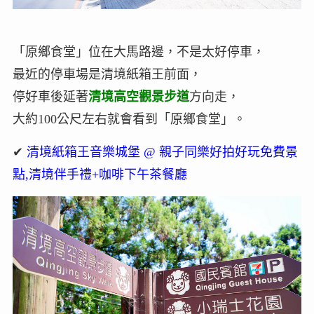
「原鄉食堂」位在大馬路邊，不是太好停車，
最近的停車場是清境紙箱王前面，
停好車後延著
清境高空觀景步道
方向走，
大約100公尺左右就會看到「原鄉食堂」。
✔
清境紙箱王音樂城堡 @ 親子同樂好拍好玩免費景
點,清境伴手禮+咖啡下午茶餐廳