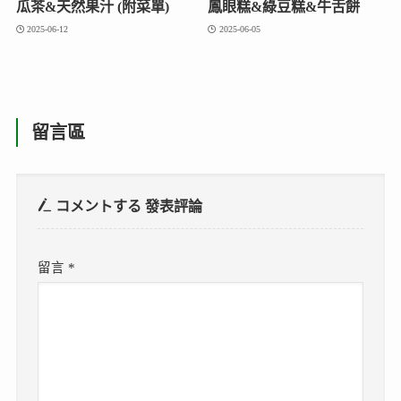
瓜茶&天然果汁 (附菜單)
鳳眼糕&綠豆糕&牛舌餅
2025-06-12
2025-06-05
留言區
コメントする
發表評論
留言
*