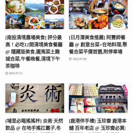
[南投清境農場美食] 評分最
[日月潭美食推薦] 阿豐師餐
高！必吃12間清境美食餐廳
廳 @ 創意台菜+在地料理,聚
@ 隱藏版美食,擺夷菜土雞
餐合菜平價首選,附停車場
城合菜,午餐晚餐,清境下午
2025-07-09
茶咖啡
2025-07-11
[埔里必喝搖搖杯] 炎術 天然
[鹿港伴手禮] 玉珍齋 鹿港本
飲品 @ 在地手搖扛霸子,冬
舖 百年老店 @ 玉珍齋必買: