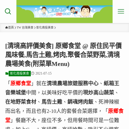
首頁
TW 台灣美食
彰化南投美食
[清境高評價美食] 原鄉食堂 @ 原住民平價
風味餐,馬告土雞,烤肉,聚餐合菜野菜,清境
農場美食(附菜單Menu)
2021-07-15
彰化南投美食
「
原鄉食堂
」就在
清境農場旅遊服務中心
、
紙箱王
音樂城堡
中間，以美味好吃平價的
現炒高山蔬菜
、
在地野菜食材
、
馬告土雞
、
銷魂烤肉飯
、死神辣椒
而出名，而且也有2-10人的套餐合菜選擇，「
原鄉食
堂
」餐廳不大，座位不多，但用餐時間可是一位難