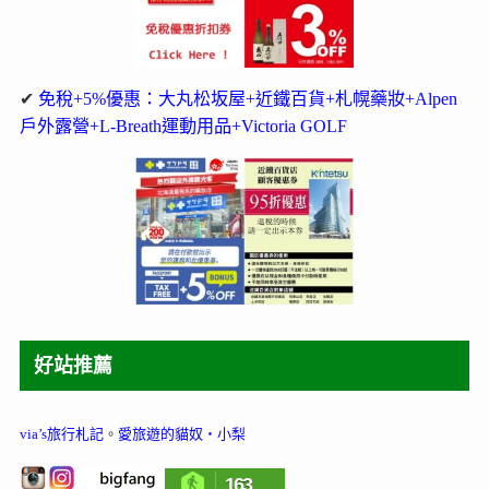
✔
免稅+5%優惠：大丸松坂屋+近鐵百貨+札幌藥妝+Alpen
戶外露營+L-Breath運動用品+Victoria GOLF
好站推薦
via’s旅行札記
。
愛旅遊的貓奴‧小梨
163