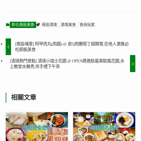
彰化南投美食
南投清境
清境美食
食尚玩家
[南投埔里] 阿甲肉丸(肉圓) @ 皮Q肉嫩筍丁超開胃,在地人激推必
吃銅板美食
[清境熱門景點] 清境小瑞士花園 @ OPEN將進駐最美歐風花園,水
上教堂水舞秀,伴手禮下午茶
相關文章