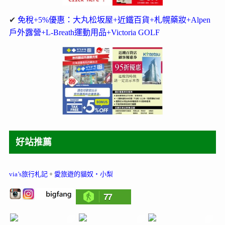
✔
免稅+5%優惠：大丸松坂屋+近鐵百貨+札幌藥妝+Alpen
戶外露營+L-Breath運動用品+Victoria GOLF
好站推薦
via’s旅行札記
。
愛旅遊的貓奴‧小梨
77