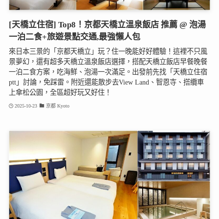
[天橋立住宿] Top8！京都天橋立溫泉飯店 推薦 @ 泡湯
一泊二食+旅遊景點交通,最強懶人包
來日本三景的「京都天橋立」玩？住一晚能好好體驗！這裡不只風
景夢幻，還有超多天橋立溫泉飯店選擇，搭配天橋立飯店早餐晚餐
一泊二食方案，吃海鮮、泡湯一次滿足。出發前先找「天橋立住宿
ptt」討論，免踩雷。附近還能散步去View Land、智恩寺、搭纜車
上傘松公園，全區超好玩又好住！
2025-10-23
京都 Kyoto