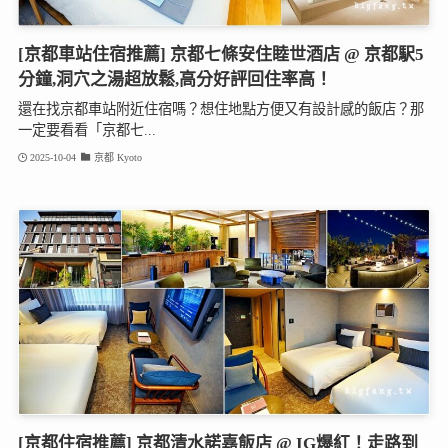
[京都車站住宿推薦] 京都七條安住睦世酒店 @ 京都駅5
分鐘,洞穴之湯超放鬆,高分好評回住率高！
還在找京都車站附近住宿嗎？想住地點方便又有設計感的飯店？那
一定要看看「京都七...
2025-10-04
京都 Kyoto
[京都住宿推薦] 京都清水諾嘉飯店 @ IG爆紅！走路到