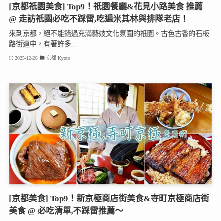
[京都祇園美食] Top9！祇園餐廳&花見小路美食 推薦
@ 走訪祇園必吃不踩雷,吃遍米其林與排隊老店！
來到京都，絕不能錯過充滿藝妓文化氛圍的祇園。古色古香的石板
路街道中，有著許多...
2025-12-26
京都 Kyoto
[京都美食] Top9！新京極商店街美食&寺町京極商店街
美食 @ 必吃清單,不踩雷推薦～