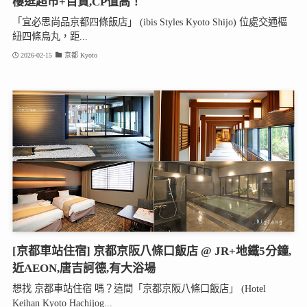
樓逛超市+百貨,CP值高！
「宜必思尚品京都四條飯店」 (ibis Styles Kyoto Shijo) 位處交通樞
紐四條烏丸，距...
2026-02-15
京都 Kyoto
[京都車站住宿] 京都京阪八條口飯店 @ JR+地鐵5分鐘,
近AEON,唐吉訶德,有大浴場
想找 京都車站住宿 嗎？這間「京都京阪八條口飯店」 (Hotel
Keihan Kyoto Hachijog...