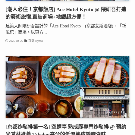
[潮人必住！京都飯店] Ace Hotel Kyoto @ 隈研吾打造
的藝術旅宿,直結商場+地鐵超方便！
建築大師隈研吾設計的「Ace Hotel Kyoto」(京都艾斯酒店)、「新
風館」商場。以東方...
2025-08-26
京都 Kyoto
[京都炸豬排第一名] 空蟬亭 熟成豚專門炸豬排 @ 預約
米其林推薦,Tabelog高分的低溫熟成銷魂滋味