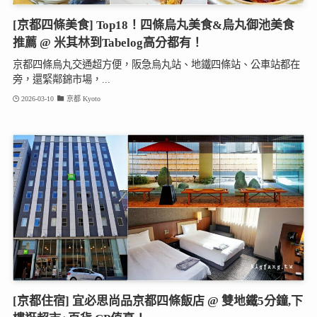
[京都四條美食] Top18！四條烏丸美食&烏丸御池美食
推薦 @ 米其林到Tabelog高分都有！
京都四條烏丸交通超方便，阪急烏丸站、地鐵四條站、公車站都在
旁，還緊鄰錦市場，...
2026-03-10
京都 Kyoto
[京都住宿] 宜必思尚品京都四條飯店 @ 雙地鐵5分鐘,下