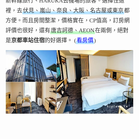
新幹線旅行、HARUKA去機場的旅客。選擇住這
裡，去
伏見、嵐山、奈良、大阪、名古屋或東京
都
方便。而且房間整潔，價格實在，CP值高，訂房網
評價也很好，還有
唐吉訶德、AEON
在兩側，絕對
是
京都車站住宿
的好選擇。 (
看房價
)