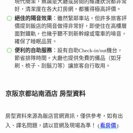
現代簡潔，無論是大廳或房間的維護狀況都非常
好，清潔度在各大訂房網，都獲得極高評價。
絕佳的隔音效果
：雖然緊鄰車站，但許多旅客評
價提到飯店的隔音做得非常好，即使住在高樓層
面對鐵軌，也幾乎聽不到新幹線或電車的噪音，
確保了睡眠品質。
便利的自助服務
：設有自助Check-in/out機台，
節省排隊時間。大廳也提供免費的備品（如牙
刷、梳子、刮鬍刀等）讓旅客自行取用。
京阪京都站南酒店 房型資料
房型資料來源為飯店官網資訊，僅供參考，如有出
入、譯名問題，請以官網及現場為準！ (
看房價
)