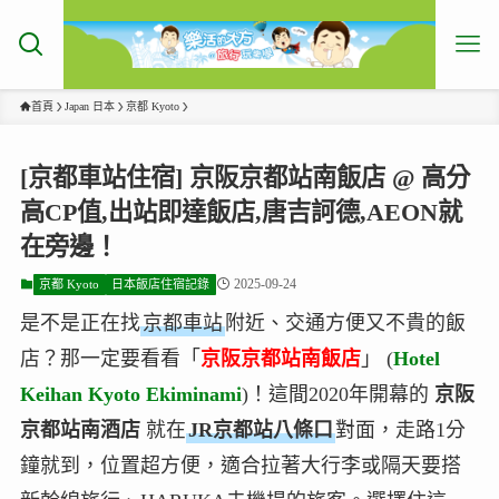
首頁
Japan 日本
京都 Kyoto
[京都車站住宿] 京阪京都站南飯店 @ 高分
高CP值,出站即達飯店,唐吉訶德,AEON就
在旁邊！
2025-09-24
京都 Kyoto
日本飯店住宿記錄
是不是正在找
京都車站
附近、交通方便又不貴的飯
店？那一定要看看「
京阪京都站南飯店
」 (
Hotel
Keihan Kyoto Ekiminami
)！這間2020年開幕的
京阪
京都站南酒店
就在
JR京都站八條口
對面，走路1分
鐘就到，位置超方便，適合拉著大行李或隔天要搭