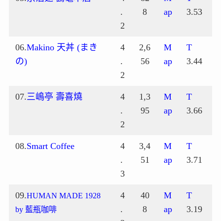
.
8
ap
3.53
2
06.
Makino 天丼 (まき
4
2,6
M
T
の)
.
56
ap
3.44
2
07.
三嶋亭 壽喜燒
4
1,3
M
T
.
95
ap
3.66
2
08.
Smart Coffee
4
3,4
M
T
.
51
ap
3.71
3
09.
4
40
M
T
HUMAN MADE 1928
.
8
ap
3.19
by 藍瓶咖啡