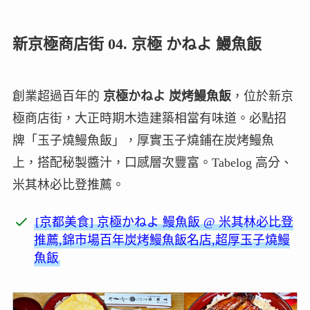
新京極商店街 04. 京極 かねよ 鰻魚飯
創業超過百年的
京極かねよ 炭烤鰻魚飯
，位於新京
極商店街，大正時期木造建築相當有味道。必點招
牌「玉子燒鰻魚飯」，厚實玉子燒鋪在炭烤鰻魚
上，搭配秘製醬汁，口感層次豐富。Tabelog 高分、
米其林必比登推薦。
[京都美食] 京極かねよ 鰻魚飯 @ 米其林必比登
推薦,錦市場百年炭烤鰻魚飯名店,超厚玉子燒鰻
魚飯