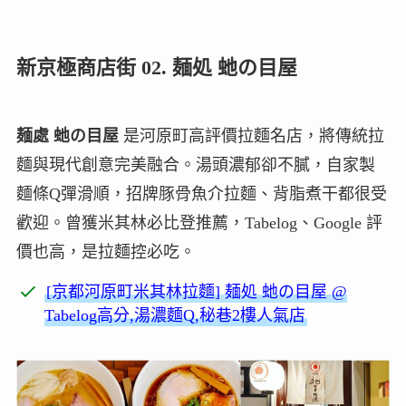
新京極商店街 02. 麺処 虵の目屋
麺處 虵の目屋
是河原町高評價拉麵名店，將傳統拉
麵與現代創意完美融合。湯頭濃郁卻不膩，自家製
麵條Q彈滑順，招牌豚骨魚介拉麵、背脂煮干都很受
歡迎。曾獲米其林必比登推薦，Tabelog、Google 評
價也高，是拉麵控必吃。
[京都河原町米其林拉麵] 麺処 虵の目屋 @
Tabelog高分,湯濃麵Q,秘巷2樓人氣店