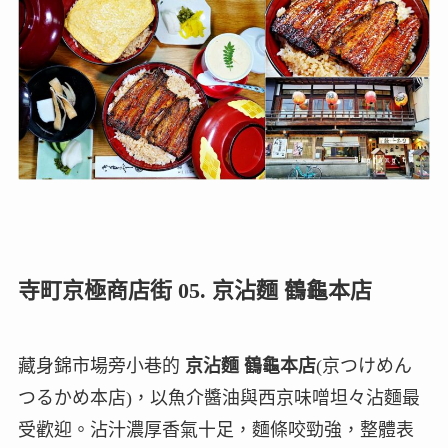
寺町京極商店街 05. 京沾麵 鶴龜本店
藏身錦市場旁小巷的
京沾麵 鶴龜本店
(京つけめん
つるかめ本店)，以魚介醬油與西京味噌坦々沾麵最
受歡迎。沾汁濃厚香氣十足，麵條咬勁強，整體表