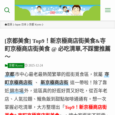
首頁
Japan 日本
京都 Kyoto
[京都美食] Top9！新京極商店街美食&寺
町京極商店街美食 @ 必吃清單,不踩雷推薦
～
2025-12-24
京都 Kyoto
京都
市中心最老最熱鬧繁華的逛街覓食區，就屬
寺
町京極商店街
、
新京極商店街
這一帶啦！除了靠
近
錦市場
外，這區真的好逛好買又好吃，從百年老
店、人氣拉麵、鰻魚飯到甜點咖啡通通有。想一次
掌握必吃清單，大方整理出「
Top9！新京極商店街