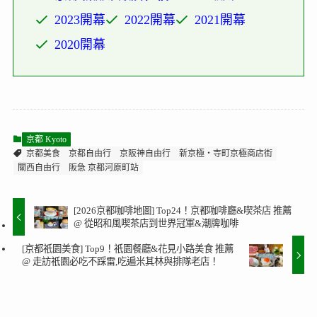
2023開幕
2022開幕
2021開幕
2020開幕
京都 Kyoto
京都美食
京都自由行
京阪神自由行
新京極・寺町京極商店街
關西自由行
阪急 京都河原町站
[2026京都咖啡地圖] Top24！京都咖啡廳&喫茶店 推薦
@ 從昭和風喫茶店到世界冠軍&潮牌咖啡
[京都祇園美食] Top9！祇園餐廳&花見小路美食 推薦
@ 走訪祇園必吃不踩雷,吃遍米其林與排隊老店！