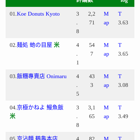
01.
Koe Donuts Kyoto
3
2,2
M
T
.
71
ap
3.63
8
02.
麺処 虵の目屋
米
4
54
M
T
.
7
ap
3.65
1
03.
飯糰專賣店 Onimaru
4
43
M
T
.
3
ap
3.08
5
04.
京極かねよ 鰻魚飯
3
3,1
M
T
米
.
65
ap
3.49
8
05.
京沾麵 鶴龜本店
4
82
M
T