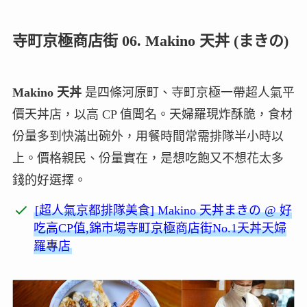
寺町京極商店街 06. Makino 天丼 (まきの)
Makino 天丼
是四條河原町、寺町京極一帶超人氣平
價天丼店，以高 CP 值聞名。天婦羅現炸酥脆，食材
份量多到快滿出碗外，用餐時間常需排隊半小時以
上。價格親民、份量實在，是想吃飽又不想花太多
錢的好選擇。
[超人氣京都排隊美食] Makino 天丼まきの @ 好
吃高CP值,錦市場寺町京極商店街No.1天丼天婦
羅專店