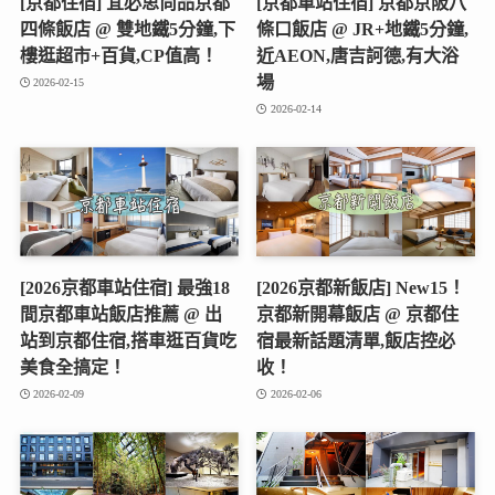
[京都住宿] 宜必思尚品京都
[京都車站住宿] 京都京阪八
四條飯店 @ 雙地鐵5分鐘,下
條口飯店 @ JR+地鐵5分鐘,
樓逛超市+百貨,CP值高！
近AEON,唐吉訶德,有大浴
場
2026-02-15
2026-02-14
[2026京都車站住宿] 最強18
[2026京都新飯店] New15！
間京都車站飯店推薦 @ 出
京都新開幕飯店 @ 京都住
站到京都住宿,搭車逛百貨吃
宿最新話題清單,飯店控必
美食全搞定！
收！
2026-02-09
2026-02-06