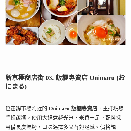
新京極商店街 03. 飯糰專賣店 Onimaru (お
にまる)
位在錦市場附近的
Onimaru 飯糰專賣店
，主打現場
手捏飯糰，使用大鍋煮越光米，米香十足。配料採
用備長炭燒烤，口味選擇多又有飽足感。價格親