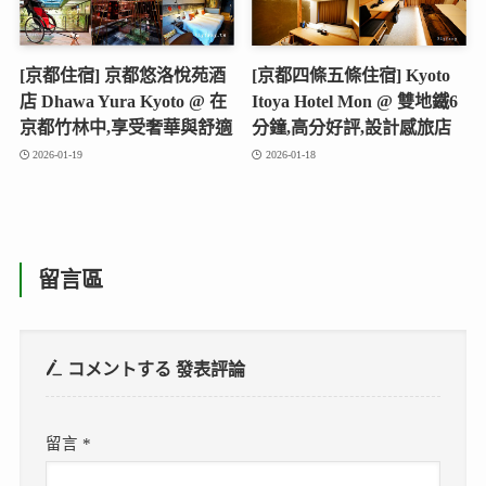
[京都住宿] 京都悠洛悅苑酒
[京都四條五條住宿] Kyoto
店 Dhawa Yura Kyoto @ 在
Itoya Hotel Mon @ 雙地鐵6
京都竹林中,享受奢華與舒適
分鐘,高分好評,設計感旅店
2026-01-19
2026-01-18
留言區
コメントする
發表評論
留言
*