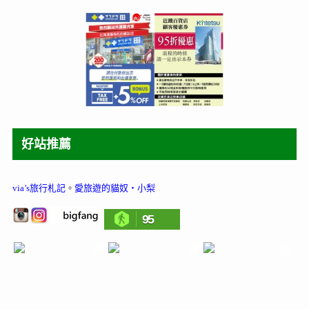
好站推薦
via’s旅行札記
。
愛旅遊的貓奴‧小梨
95