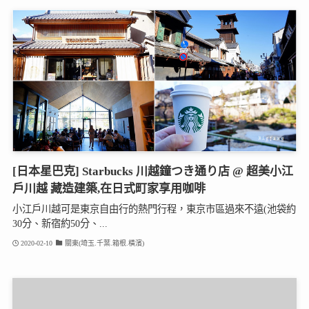
[日本星巴克] Starbucks 川越鐘つき通り店 @ 超美小江
戶川越 藏造建築,在日式町家享用咖啡
小江戶川越可是東京自由行的熱門行程，東京市區過來不遠(池袋約
30分、新宿約50分、...
2020-02-10
關東(埼玉.千葉.箱根.橫濱)