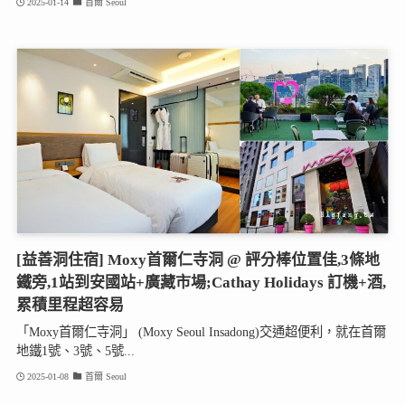
2025-01-14
首爾 Seoul
[益善洞住宿] Moxy首爾仁寺洞 @ 評分棒位置佳,3條地
鐵旁,1站到安國站+廣藏市場;Cathay Holidays 訂機+酒,
累積里程超容易
「Moxy首爾仁寺洞」 (Moxy Seoul Insadong)交通超便利，就在首爾
地鐵1號、3號、5號...
2025-01-08
首爾 Seoul