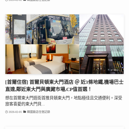
[首爾住宿] 首爾貝頓東大門酒店 ＠ 近3條地鐵,機場巴士
直達,鄰近東大門與廣藏市場,CP值首選！
想在首爾東大門逛街首推貝頓東大門，地點極佳且交通便利。深受
旅客喜愛的東大門貝...
2026-02-01
韓國飯店住宿記錄