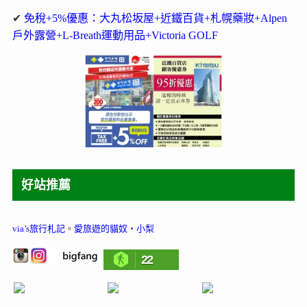
✔
免稅+5%優惠：大丸松坂屋+近鐵百貨+札幌藥妝+Alpen
戶外露營+L-Breath運動用品+Victoria GOLF
好站推薦
via’s旅行札記
。
愛旅遊的貓奴‧小梨
22