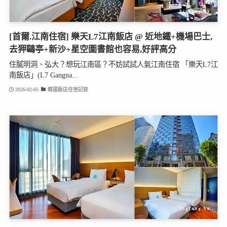
[首爾.江南住宿] 樂天L7江南飯店 @ 近地鐵+機場巴士,
去狎鷗亭+新沙+星空圖書館也容易,好評高分
住膩明洞、弘大？想玩江南區？不妨試試人氣江南住宿 「樂天L7江
南飯店」(L7 Gangna...
2026-02-05
韓國飯店住宿記錄