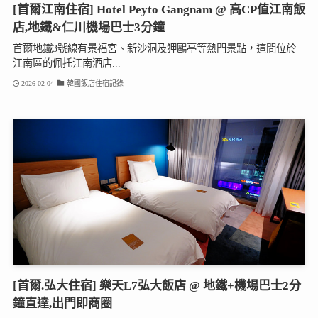
[首爾江南住宿] Hotel Peyto Gangnam @ 高CP值江南飯
店,地鐵&仁川機場巴士3分鐘
首爾地鐵3號線有景福宮、新沙洞及狎鷗亭等熱門景點，這間位於
江南區的佩托江南酒店...
2026-02-04
韓國飯店住宿記錄
[首爾.弘大住宿] 樂天L7弘大飯店 @ 地鐵+機場巴士2分
鐘直達,出門即商圈