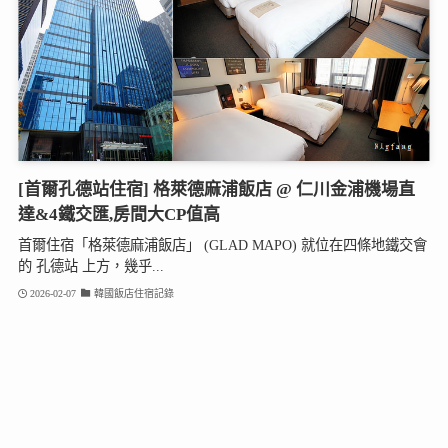
[首爾孔德站住宿] 格萊德麻浦飯店 @ 仁川金浦機場直
達&4鐵交匯,房間大CP值高
首爾住宿「格萊德麻浦飯店」 (GLAD MAPO) 就位在四條地鐵交會
的 孔德站 上方，幾乎...
2026-02-07
韓國飯店住宿記錄