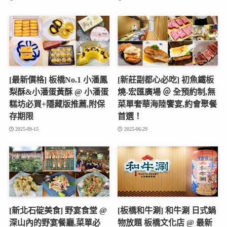
[最新價格] 板橋No.1 小潘鳳
[新莊副都心必吃] 初魚鐵板
梨酥&小潘蛋黃酥 @ 小潘蛋
燒‑宏匯廣場 ＠ 全預約制,無
糕坊必買+隱藏版推薦,附保
菜單奢華海陸饗宴,約會聚餐
存期限
首選！
2025-09-15
2025-06-29
[新北石碇美食] 野宴食堂 @
[板橋和牛涮] 和牛涮 日式鍋
深山內的野宴餐廳,菜單必
物放題 板橋文化店 @ 最新