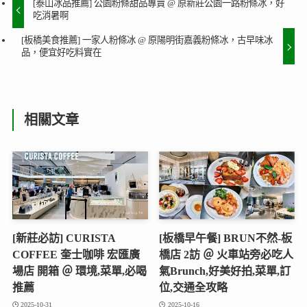
[泰山冰品推薦] 公園粉條甜品專賣 @ 原新莊公園一路粉條冰，好
吃消暑啊
[板橋美食推薦] 一家人粉條冰 @ 原陽明街嘉義粉條冰，古早味冰
品，便宜好吃料實在
相關文章
[新莊必訪] CURISTA
[板橋早午餐] BRUN不然-板
COFFEE 奎士咖啡 宏匯廣
橋店 2訪 ＠ 火車站旁必吃人
場店 開箱 ＠ 環境,菜單,必喝
氣Brunch,好美好拍,菜單,訂
推薦
位,交通全攻略
2025-10-31
2025-10-16