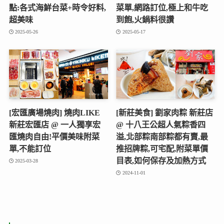
點:各式海鮮台菜+時令好料,
菜單,網路訂位,極上和牛吃
超美味
到飽,火鍋料很讚
2025-05-26
2025-05-17
[宏匯廣場燒肉] 燒肉LIKE
[新莊美食] 劉家肉粽 新莊店
新莊宏匯店 @ 一人獨享宏
@ 十八王公超人氣粽香四
匯燒肉自由!平價美味附菜
溢,北部粽南部粽都有賣,最
單,不能訂位
推招牌粽,可宅配,附菜單價
目表,如何保存及加熱方式
2025-03-28
2024-11-01