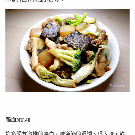
鴨血NT.40
許多網友激推的鴨血，味道滷的很透、很入味，軟