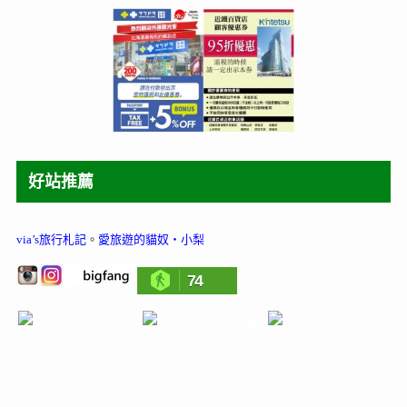
好站推薦
via’s旅行札記
。
愛旅遊的貓奴‧小梨
74