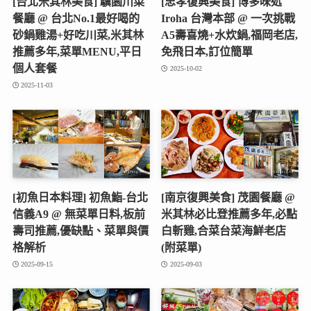
[台北米其林美食] 驥園川菜
[忠孝復興美食] 博多味処
餐廳 @ 台北No.1最好喝的
Iroha 台灣本部 @ 一次挑戰
砂鍋雞湯+好吃川菜,米其林
A5壽喜燒+水炊鍋,福岡老店,
推薦多年,菜單MENU,平日
免飛日本,訂位簡單
個人套餐
2025-10-02
2025-11-03
[初魚日本料理] 初魚鮨-台北
[南京復興美食] 茂園餐廳 @
信義A9 @ 無菜單日料,板前
米其林必比登推薦多年,必點
壽司推薦,優缺點、菜單與價
白斬雞,合菜台菜海鮮老店
格解析
(附菜單)
2025-09-15
2025-09-03