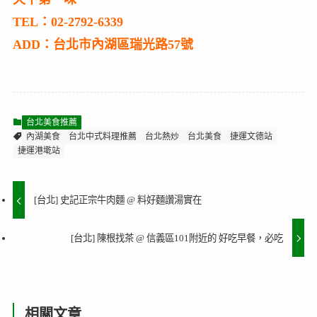
TEL：02-2792-6339
ADD：台北市內湖區瑞光路57號
台北美食推薦
內湖美食
台北中式料理推薦
台北熱炒
台北美食
捷運文德站
捷運港墘站
[台北] 史記正宗牛肉麵 @ 料好麵讚湯實在
[台北] 陳根找茶 @ 信義區101附近的 好吃早餐，必吃
相關文章