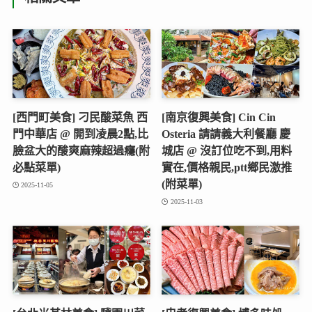
[西門町美食] 刁民酸菜魚 西
[南京復興美食] Cin Cin
門中華店 @ 開到凌晨2點,比
Osteria 請請義大利餐廳 慶
臉盆大的酸爽麻辣超過癮(附
城店 @ 沒訂位吃不到,用料
必點菜單)
實在,價格親民,ptt鄉民激推
(附菜單)
2025-11-05
2025-11-03