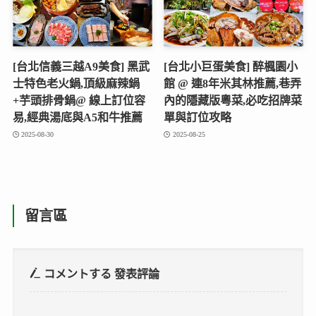
[台北信義三越A9美食] 黑武
[台北小巨蛋美食] 醉楓園小
士特色老火鍋,頂級麻辣鍋
館 @ 連8年米其林推薦,巷弄
+芋頭排骨鍋@ 線上訂位容
內的隱藏版粵菜,必吃招牌菜
易,經典湯底與A5和牛推薦
單與訂位攻略
2025-08-30
2025-08-25
留言區
コメントする
發表評論