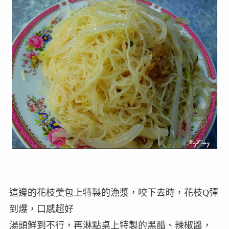
這邊的花枝羹包上特製的漁漿，咬下去時，花枝Q彈
到爆，口感超好
湯頭鮮到不行，再淋點桌上特製的黑醋、辣椒醬，