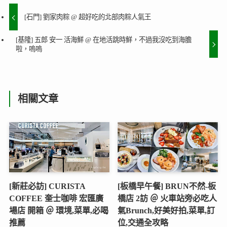
[石門] 劉家肉粽 @ 超好吃的北部肉粽人氣王
[基隆] 五郎 安一 活海鮮 @ 在地活跳時鮮，不過我沒吃到海膽
啦，嗚嗚
相關文章
[新莊必訪] CURISTA
[板橋早午餐] BRUN不然-板
COFFEE 奎士咖啡 宏匯廣
橋店 2訪 ＠ 火車站旁必吃人
場店 開箱 ＠ 環境,菜單,必喝
氣Brunch,好美好拍,菜單,訂
推薦
位,交通全攻略