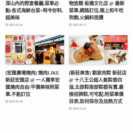
深山內的野宴餐廳,菜單必
物放題 板橋文化店 @ 最新
點:各式海鮮台菜+時令好料,
菜單,網路訂位,極上和牛吃
超美味
到飽,火鍋料很讚
2025-05-26
2025-05-17
[宏匯廣場燒肉] 燒肉LIKE
[新莊美食] 劉家肉粽 新莊店
新莊宏匯店 @ 一人獨享宏
@ 十八王公超人氣粽香四
匯燒肉自由!平價美味附菜
溢,北部粽南部粽都有賣,最
單,不能訂位
推招牌粽,可宅配,附菜單價
目表,如何保存及加熱方式
2025-03-28
2024-11-01