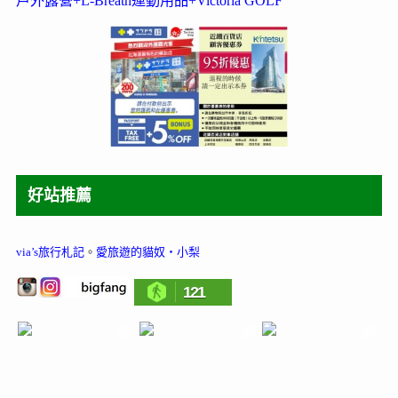
戶外露營+L-Breath運動用品+Victoria GOLF
好站推薦
via’s旅行札記
。
愛旅遊的貓奴‧小梨
121