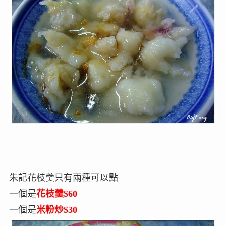
朱記花枝羹只有兩種可以點
一個是
花枝羹$60
一個是
米粉炒$30