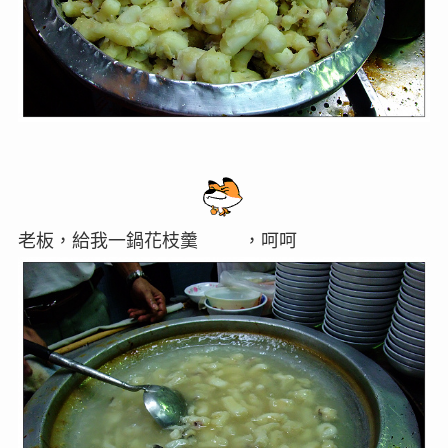
老板，給我一鍋花枝羹
，呵呵