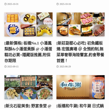
2025-10-31
2025-10-16
[最新價格] 板橋No.1 小潘鳳
[新莊副都心必吃] 初魚鐵板
梨酥&小潘蛋黃酥 @ 小潘蛋
燒‑宏匯廣場 ＠ 全預約制,無
糕坊必買+隱藏版推薦,附保
菜單奢華海陸饗宴,約會聚餐
存期限
首選！
2025-09-15
2025-06-29
[新北石碇美食] 野宴食堂 @
[板橋和牛涮] 和牛涮 日式鍋