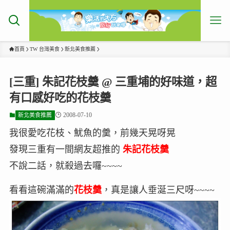
首頁
TW 台灣美食
新北美食推薦
[三重] 朱記花枝羹 @ 三重埔的好味道，超
有口感好吃的花枝羹
2008-07-10
新北美食推薦
我很愛吃花枝、魷魚的羹，前幾天晃呀晃
發現三重有一間網友超推的
朱記花枝羹
不說二話，就殺過去囉~~~~
看看這碗滿滿的
花枝羹
，真是讓人垂涎三尺呀~~~~