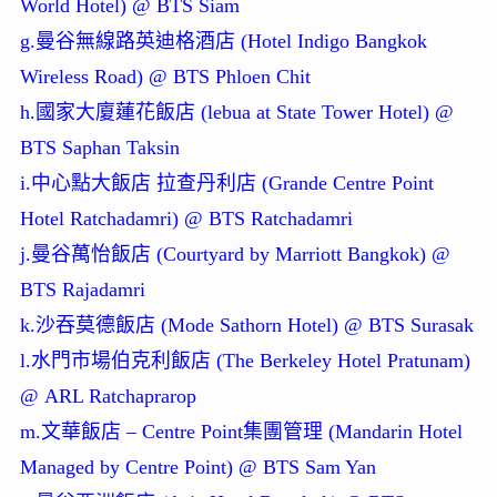
World Hotel) @ BTS Siam
g.曼谷無線路英迪格酒店 (Hotel Indigo Bangkok
Wireless Road) @ BTS Phloen Chit
h.國家大廈蓮花飯店 (lebua at State Tower Hotel) @
BTS Saphan Taksin
i.中心點大飯店 拉查丹利店 (Grande Centre Point
Hotel Ratchadamri) @ BTS Ratchadamri
j.曼谷萬怡飯店 (Courtyard by Marriott Bangkok) @
BTS Rajadamri
k.沙吞莫德飯店 (Mode Sathorn Hotel) @ BTS Surasak
l.水門市場伯克利飯店 (The Berkeley Hotel Pratunam)
@ ARL Ratchaprarop
m.文華飯店 – Centre Point集團管理 (Mandarin Hotel
Managed by Centre Point) @ BTS Sam Yan