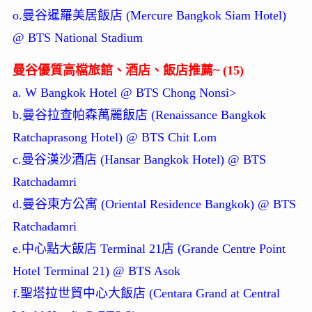
o.曼谷暹羅美居飯店 (Mercure Bangkok Siam Hotel)
@ BTS National Stadium
曼谷優質高檔旅館、酒店、飯店推薦~ (15)
a. W Bangkok Hotel @ BTS Chong Nonsi>
b.曼谷拉查帕森萬麗飯店 (Renaissance Bangkok
Ratchaprasong Hotel) @ BTS Chit Lom
c.曼谷漢沙酒店 (Hansar Bangkok Hotel) @ BTS
Ratchadamri
d.曼谷東方公寓 (Oriental Residence Bangkok) @ BTS
Ratchadamri
e.中心點大飯店 Terminal 21店 (Grande Centre Point
Hotel Terminal 21) @ BTS Asok
f.聖塔拉世貿中心大飯店 (Centara Grand at Central