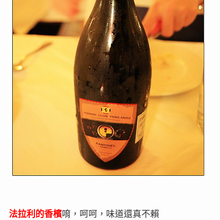
法拉利的香檳
唷，呵呵，味道還真不賴