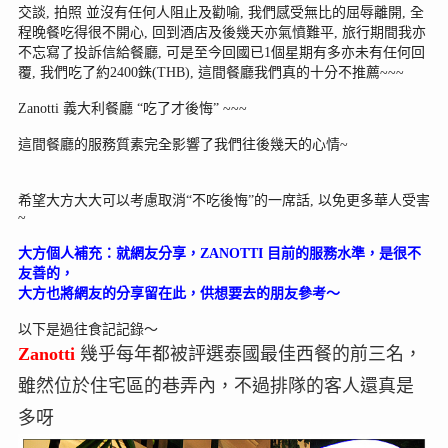
交談, 拍照 並沒有任何人阻止及勸喻, 我們感受無比的屈辱離開, 全
程晚餐吃得很不開心, 回到酒店及後幾天亦氣憤難平, 旅行期間我亦
不忘寫了投訴信給餐廳, 可是至今回國已1個星期有多亦未有任何回
覆, 我們吃了約2400銖(THB), 這間餐廳我們真的十分不推薦~~~
Zanotti
義大利餐廳 “吃了才後悔” ~~~
這間餐廳的服務質素完全影響了我們往後幾天的心情~
希望大方大大可以考慮取消“不吃後悔”的一席話, 以免更多華人受害
~
大方個人補充：就網友分享，ZANOTTI 目前的服務水準，是很不
友善的，
大方也將網友的分享留在此，供想要去的朋友參考～
以下是過往食記記錄～
Zanotti
幾乎每年都被評選泰國最佳西餐的前三名，
雖然位於住宅區的巷弄內，不過排隊的客人還真是
多呀