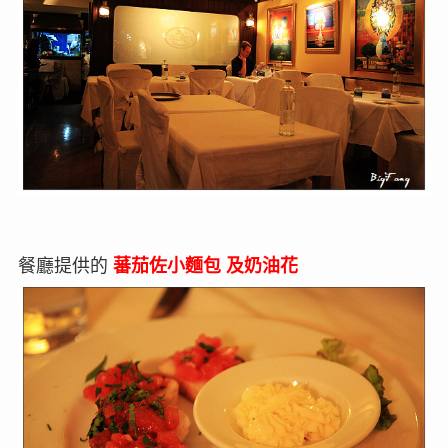
餐廳提供的
蕃茄佐小麵包 及奶油花