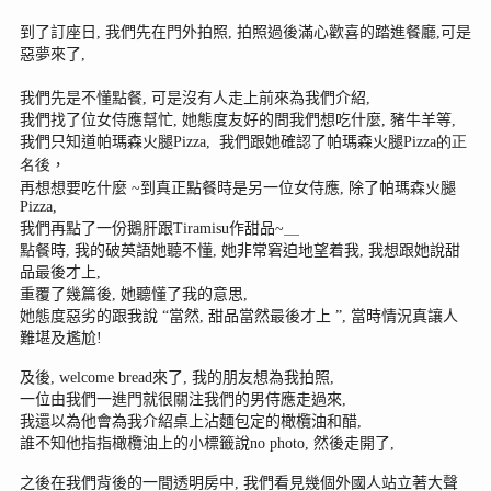
到了訂座日, 我們先在門外拍照, 拍照過後滿心歡喜的踏進餐廳,
可是
惡夢來了,
我們先是不懂點餐, 可是沒有人走上前來為我們介紹,
我們找了位女侍應幫忙, 她態度友好的問我們想吃什麼, 豬牛羊等,
我們只知道
帕瑪森火腿
Pizza,
我們跟她確認了帕瑪森火腿
Pizza的正
名後
，
再想想要吃什麼 ~
到真正點餐時是另一位女
侍應, 除了
帕瑪森火腿
Pizza,
我們再點了一份鵝肝跟Tiramisu作甜品~＿
點餐時, 我的破英語她聽不懂, 她非常窘迫地望着我, 我想跟她說甜
品最後才上,
重覆了幾篇後, 她聽懂了我的意思,
她態度惡劣的跟我說 “當然, 甜品當然最後才上 ”, 當時情況真讓人
難堪及尷尬!
及後, welcome bread來了, 我的朋友想為我拍照,
一位由我們一進門就很關注我們的男侍應走過來,
我還以為他會為我介紹桌上沾麵包定的橄欖油和醋,
誰不知他指指橄欖油上的小標籤說no photo, 然後走開了,
之後在我們背後的一間透明房中, 我們看見幾個外國人站立著大聲