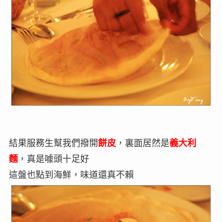
結果服務生幫我們撥開
餅皮
，裏面居然是
義大利
麵
，真是噱頭十足好
這盤也點到海鮮，味道還真不賴