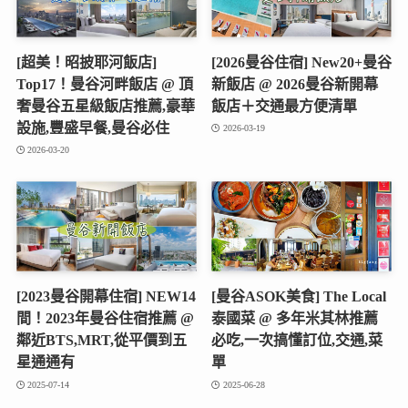
[超美！昭披耶河飯店]
[2026曼谷住宿] New20+曼谷
Top17！曼谷河畔飯店 @ 頂
新飯店 @ 2026曼谷新開幕
奢曼谷五星級飯店推薦,豪華
飯店＋交通最方便清單
設施,豐盛早餐,曼谷必住
2026-03-19
2026-03-20
[2023曼谷開幕住宿] NEW14
[曼谷ASOK美食] The Local
間！2023年曼谷住宿推薦 @
泰國菜 @ 多年米其林推薦
鄰近BTS,MRT,從平價到五
必吃,一次搞懂訂位,交通,菜
星通通有
單
2025-07-14
2025-06-28