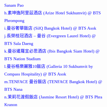
Sanam Pao
h.素坤逸阿里茲酒店 (Arize Hotel Sukhumvit) @ BTS
Phrompong
i.曼谷奢華飯店 (SilQ Bangkok Hotel) @ BTS Asok
j.長榮桂冠酒店 – 曼谷 (Evergreen Laurel Hotel) @
BTS Sala Daeng
k.曼谷暹羅宜必思酒店 (Ibis Bangkok Siam Hotel) @
BTS Nation Stadium
l.曼谷格樂麗雅10飯店 (Galleria 10 Sukhumvit by
Compass Hospitality) @ BTS Asok
m.TENFACE 曼谷飯店 (TENFACE Bangkok Hotel) @
BTS Nana
n.茉莉花渡假飯店 (Jasmine Resort Hotel) @ BTS Phra
Kranon