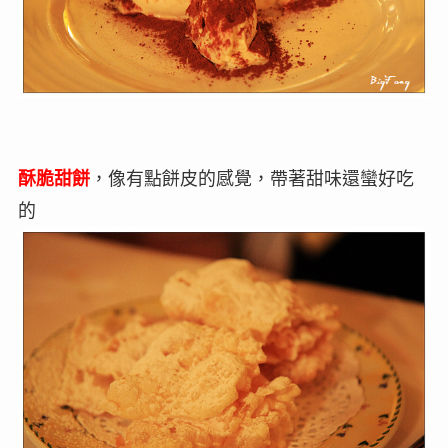
酥脆甜餅
，像有點餅皮的感覺，帶著甜味還蠻好吃
的