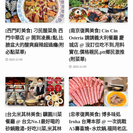
[西門町美食] 刁民酸菜魚 西
[南京復興美食] Cin Cin
門中華店 @ 開到凌晨2點,比
Osteria 請請義大利餐廳 慶
臉盆大的酸爽麻辣超過癮(附
城店 @ 沒訂位吃不到,用料
必點菜單)
實在,價格親民,ptt鄉民激推
(附菜單)
2025-11-05
2025-11-03
[台北米其林美食] 驥園川菜
[忠孝復興美食] 博多味処
餐廳 @ 台北No.1最好喝的
Iroha 台灣本部 @ 一次挑戰
砂鍋雞湯+好吃川菜,米其林
A5壽喜燒+水炊鍋,福岡老店,