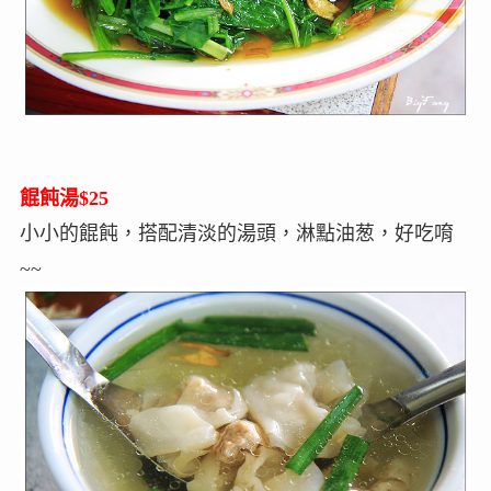
餛飩湯$25
小小的餛飩，搭配清淡的湯頭，淋點油葱，好吃唷
~~