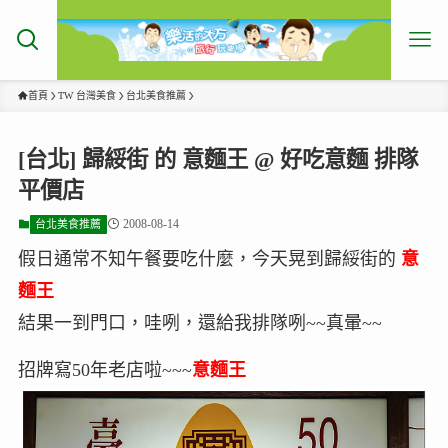
首頁
TW 台灣美食
台北美食推薦
[台北] 歸綏街 的 意麵王 @ 好吃意麵 排隊
平價店
2008-08-14
台北美食推薦
假日通常不知午餐要吃什麼，今天晃到歸綏街的
意
麵王
結果一到門口，哇咧，還給我排隊咧~~真暈~~
招牌寫50年老店啦~~~
意麵王