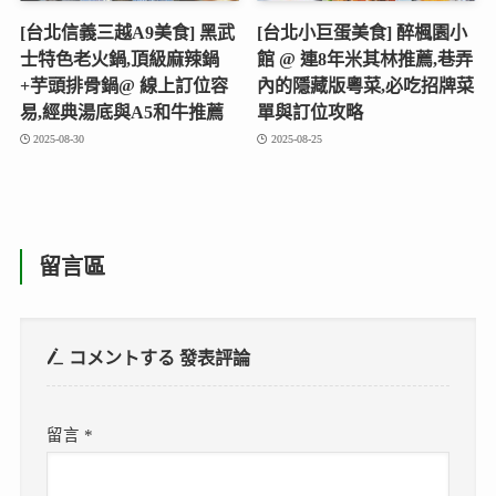
[台北信義三越A9美食] 黑武
[台北小巨蛋美食] 醉楓園小
士特色老火鍋,頂級麻辣鍋
館 @ 連8年米其林推薦,巷弄
+芋頭排骨鍋@ 線上訂位容
內的隱藏版粵菜,必吃招牌菜
易,經典湯底與A5和牛推薦
單與訂位攻略
2025-08-30
2025-08-25
留言區
コメントする
發表評論
留言
*