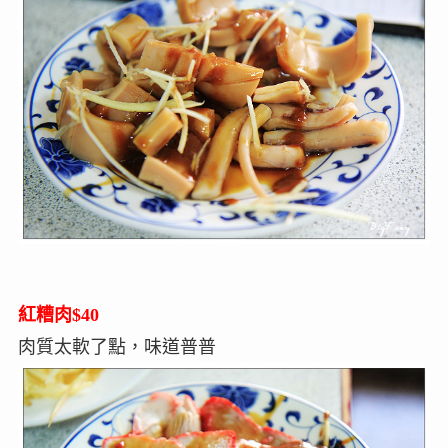
紅糟肉$40
肉質太軟了點，味道普普