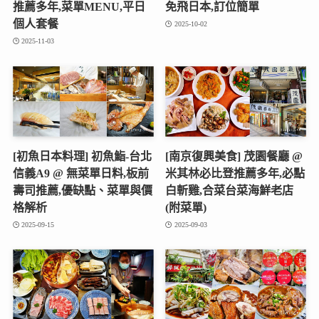
推薦多年,菜單MENU,平日
免飛日本,訂位簡單
個人套餐
2025-10-02
2025-11-03
[初魚日本料理] 初魚鮨-台北
[南京復興美食] 茂園餐廳 @
信義A9 @ 無菜單日料,板前
米其林必比登推薦多年,必點
壽司推薦,優缺點、菜單與價
白斬雞,合菜台菜海鮮老店
格解析
(附菜單)
2025-09-15
2025-09-03