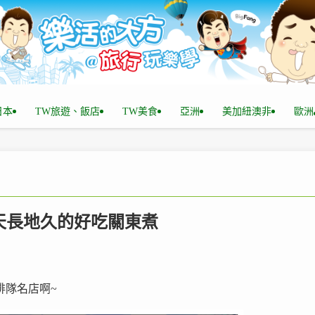
n日本
TW旅遊、飯店
TW美食
亞洲
美加紐澳非
歐洲
排到天長地久的好吃關東煮
排隊名店啊~