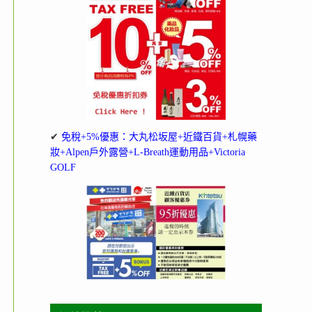
✔
免稅+5%優惠：大丸松坂屋+近鐵百貨+札幌藥
妝+Alpen戶外露營+L-Breath運動用品+Victoria
GOLF