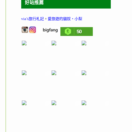
好站推薦
via’s旅行札記
。
愛旅遊的貓奴‧小梨
50